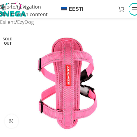
Skip to navigation
EESTI
Skip to main content
Esileht
/
EzyDog
SOLD
OUT
Click to enlarge