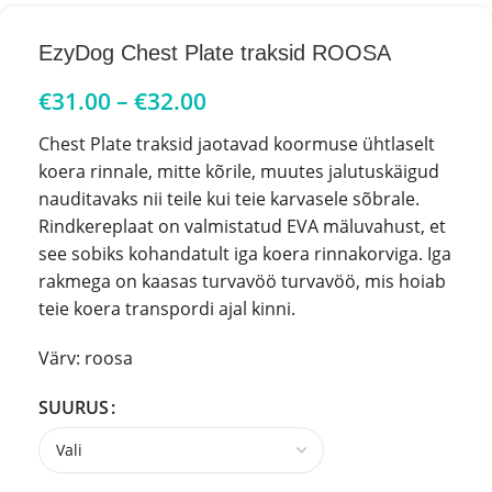
EzyDog Chest Plate traksid ROOSA
€
31.00
–
€
32.00
Chest Plate traksid jaotavad koormuse ühtlaselt
koera rinnale, mitte kõrile, muutes jalutuskäigud
nauditavaks nii teile kui teie karvasele sõbrale.
Rindkereplaat on valmistatud EVA mäluvahust, et
see sobiks kohandatult iga koera rinnakorviga. Iga
rakmega on kaasas turvavöö turvavöö, mis hoiab
teie koera transpordi ajal kinni.
Värv: roosa
SUURUS