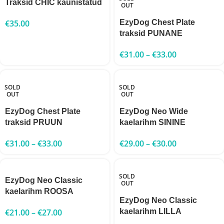
Traksid CHIC kaunistatud
OUT
€
35.00
EzyDog Chest Plate
traksid PUNANE
€
31.00
–
€
33.00
SOLD
SOLD
OUT
OUT
EzyDog Chest Plate
EzyDog Neo Wide
traksid PRUUN
kaelarihm SININE
€
31.00
–
€
33.00
€
29.00
–
€
30.00
SOLD
EzyDog Neo Classic
OUT
kaelarihm ROOSA
EzyDog Neo Classic
€
21.00
–
€
27.00
kaelarihm LILLA