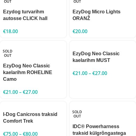
OUT
OUT
Ezydog turvarihm
EzyDog Micro Lights
autosse CLICK hall
ORANŽ
€
18.00
€
20.00
SOLD
EzyDog Neo Classic
OUT
kaelarihm MUST
EzyDog Neo Classic
kaelarihm ROHELINE
€
21.00
–
€
27.00
Camo
€
21.00
–
€
27.00
SOLD
I-Dog Canicross traksid
OUT
Comfort Trek
IDC® Powerharness
€
75.00
–
€
80.00
traksid külgrõngastega