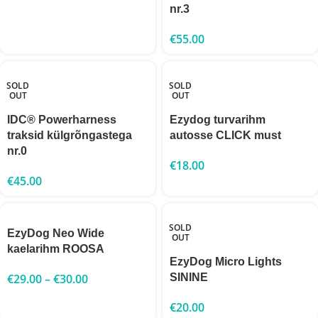
nr.3
€
55.00
SOLD
SOLD
OUT
OUT
IDC® Powerharness
Ezydog turvarihm
traksid külgrõngastega
autosse CLICK must
nr.0
€
18.00
€
45.00
SOLD
EzyDog Neo Wide
OUT
kaelarihm ROOSA
EzyDog Micro Lights
€
29.00
–
€
30.00
SININE
€
20.00