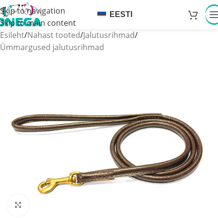
Skip to navigation
EESTI
Skip to main content
Esileht
/
Nahast tooted
/
Jalutusrihmad
/
Ümmargused jalutusrihmad
Click to enlarge