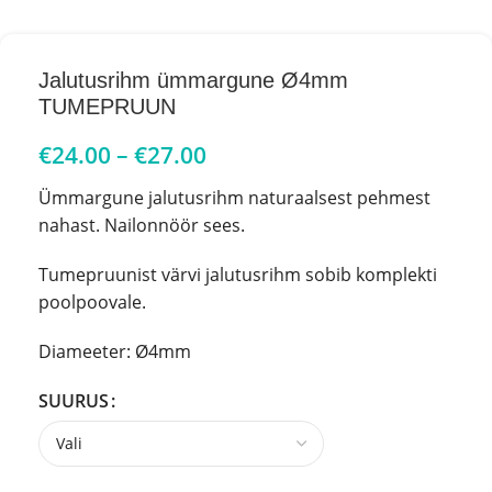
Jalutusrihm ümmargune Ø4mm
TUMEPRUUN
€
24.00
–
€
27.00
Ümmargune jalutusrihm naturaalsest pehmest
nahast. Nailonnöör sees.
Tumepruunist värvi jalutusrihm sobib komplekti
poolpoovale.
Diameeter: Ø4mm
SUURUS