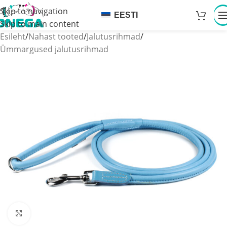
Skip to navigation
EESTI
Skip to main content
Esileht
/
Nahast tooted
/
Jalutusrihmad
/
Ümmargused jalutusrihmad
Click to enlarge