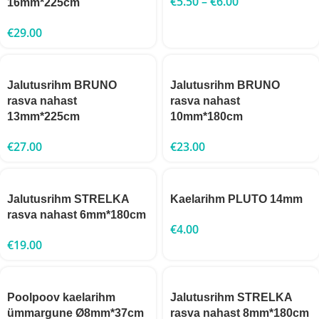
€
5.50
–
€
6.00
16mm*225cm
€
29.00
Jalutusrihm BRUNO
Jalutusrihm BRUNO
rasva nahast
rasva nahast
13mm*225cm
10mm*180cm
€
27.00
€
23.00
Jalutusrihm STRELKA
Kaelarihm PLUTO 14mm
rasva nahast 6mm*180cm
€
4.00
€
19.00
Poolpoov kaelarihm
Jalutusrihm STRELKA
ümmargune Ø8mm*37cm
rasva nahast 8mm*180cm