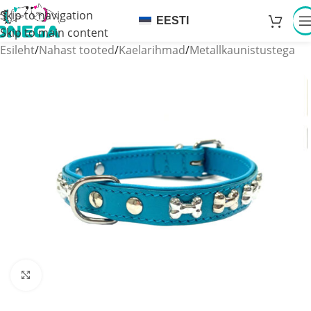
Skip to navigation
EESTI
Skip to main content
Esileht
/
Nahast tooted
/
Kaelarihmad
/
Metallkaunistustega
Click to enlarge