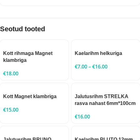
Seotud tooted
Kott rihmaga Magnet
Kaelarihm helkuriga
klambriga
€
7.00
–
€
16.00
€
18.00
Kott Magnet klambriga
Jalutusrihm STRELKA
rasva nahast 6mm*100cm
€
15.00
€
16.00
Jalutusrihm BRUNO
Kaelarihm PLUTO 12mm