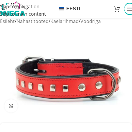
Skip to navigation
EESTI
Skip to main content
Esileht
/
Nahast tooted
/
Kaelarihmad
/
Voodriga
Click to enlarge