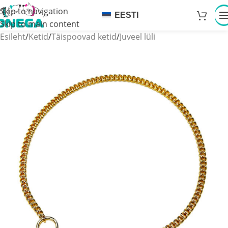
Skip to navigation
EESTI
Skip to main content
Esileht
/
Ketid
/
Täispoovad ketid
/
Juveel lüli