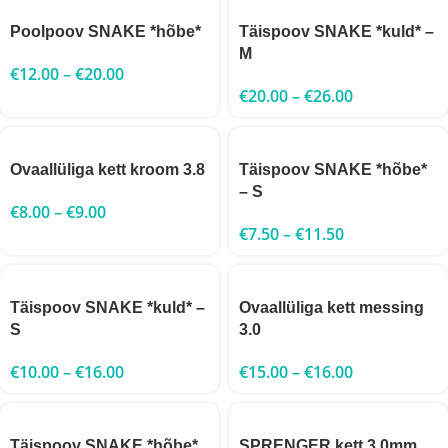
Poolpoov SNAKE *hõbe*
Täispoov SNAKE *kuld* –
M
€
12.00
–
€
20.00
€
20.00
–
€
26.00
Ovaallüliga kett kroom 3.8
Täispoov SNAKE *hõbe*
– S
€
8.00
–
€
9.00
€
7.50
–
€
11.50
Täispoov SNAKE *kuld* –
Ovaallüliga kett messing
S
3.0
€
10.00
–
€
16.00
€
15.00
–
€
16.00
Täispoov SNAKE *hõbe*
SPRENGER kett 3.0mm