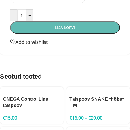
-
+
LISA KORVI
Add to wishlist
Seotud tooted
ONEGA Control Line
Täispoov SNAKE *hõbe*
täispoov
– M
€
15.00
€
16.00
–
€
20.00