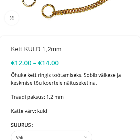
Click to enlarge
Kett KULD 1,2mm
€
12.00
–
€
14.00
Õhuke kett ringis töötamiseks. Sobib väikese ja
keskmise tõu koertele näituseketina.
Traadi paksus: 1,2 mm
Katte värv: kuld
SUURUS