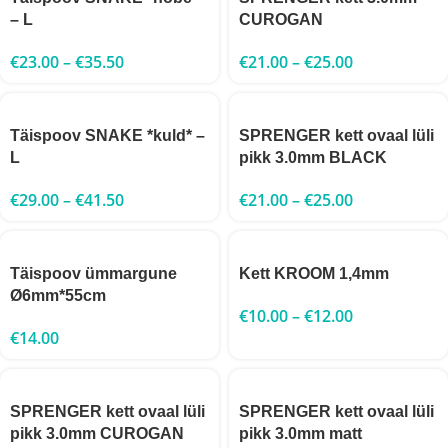
– L
CUROGAN
€
23.00
–
€
35.50
€
21.00
–
€
25.00
Täispoov SNAKE *kuld* –
SPRENGER kett ovaal lüli
L
pikk 3.0mm BLACK
€
29.00
–
€
41.50
€
21.00
–
€
25.00
Täispoov ümmargune
Kett KROOM 1,4mm
Ø6mm*55cm
€
10.00
–
€
12.00
€
14.00
SPRENGER kett ovaal lüli
SPRENGER kett ovaal lüli
pikk 3.0mm CUROGAN
pikk 3.0mm matt