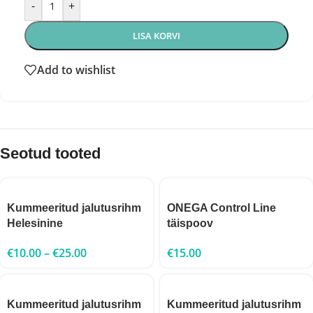
-
+
LISA KORVI
Add to wishlist
Seotud tooted
Kummeeritud jalutusrihm
ONEGA Control Line
Helesinine
täispoov
€
10.00
–
€
25.00
€
15.00
Kummeeritud jalutusrihm
Kummeeritud jalutusrihm