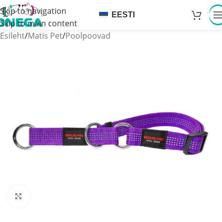
Skip to navigation
EESTI
Skip to main content
Esileht
/
Matis Pet
/
Poolpoovad
Click to enlarge