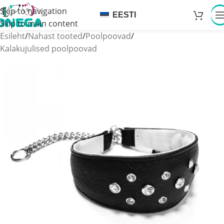
Skip to navigation
EESTI
Skip to main content
Esileht
/
Nahast tooted
/
Poolpoovad
/
Kalakujulised poolpoovad