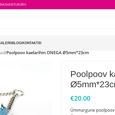
MAKSA
OSTUKORV
GALERII
BLOGI
KONTAKTID
vad
/
Poolpoov kaelarihm ONEGA Ø5mm*23cm
Poolpoov 
Ø5mm*23
€
20.00
Ümmargune poolpoov ka