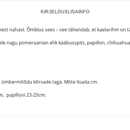
KIRJELDUS
LISAINFO
t nahast. Õmblus sees – see tähendab, et kaelarihm on tä
ele nagu pomeraanian ehk kääbusspits, papillon, chihuahua,
la ümbermõõdu kõrvade taga. Mitte lisada cm.
m, papilloni 23-25cm.