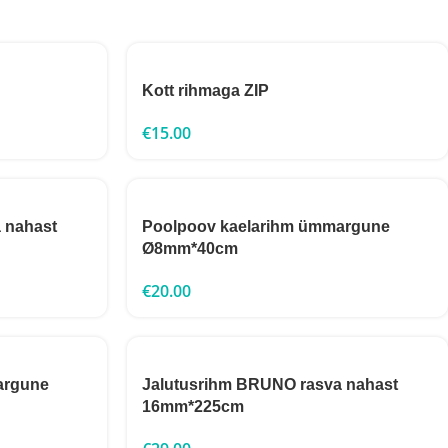
Kott rihmaga ZIP
€
15.00
 nahast
Poolpoov kaelarihm ümmargune
Ø8mm*40cm
€
20.00
argune
Jalutusrihm BRUNO rasva nahast
16mm*225cm