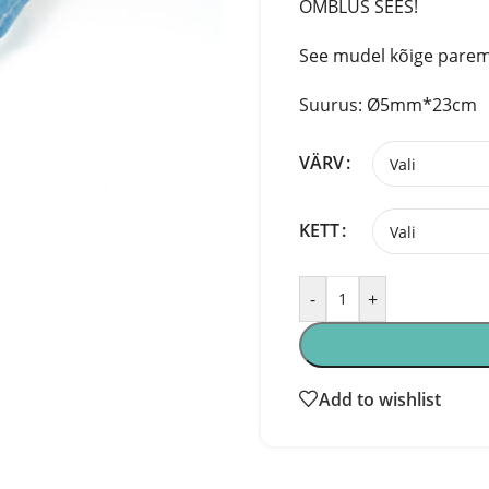
ÕMBLUS SEES!
See mudel kõige paremin
Suurus: Ø5mm*23cm
VÄRV
KETT
-
+
Add to wishlist