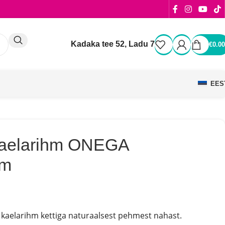
Kadaka tee 52, Ladu 7
€
0.00
EES
kaelarihm ONEGA
cm
elarihm kettiga naturaalsest pehmest nahast.