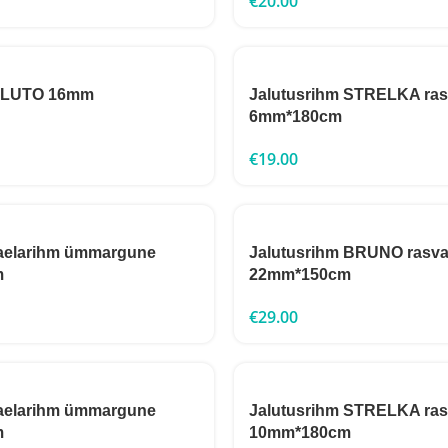
€
20.00
 PLUTO 16mm
Jalutusrihm STRELKA ras
6mm*180cm
€
19.00
aelarihm ümmargune
Jalutusrihm BRUNO rasva
m
22mm*150cm
€
29.00
aelarihm ümmargune
Jalutusrihm STRELKA ras
m
10mm*180cm