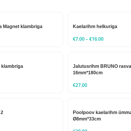
a Magnet klambriga
Kaelarihm helkuriga
€
7.00
–
€
16.00
 klambriga
Jalutusrihm BRUNO rasva
16mm*180cm
€
27.00
 2
Poolpoov kaelarihm ümm
Ø8mm*33cm