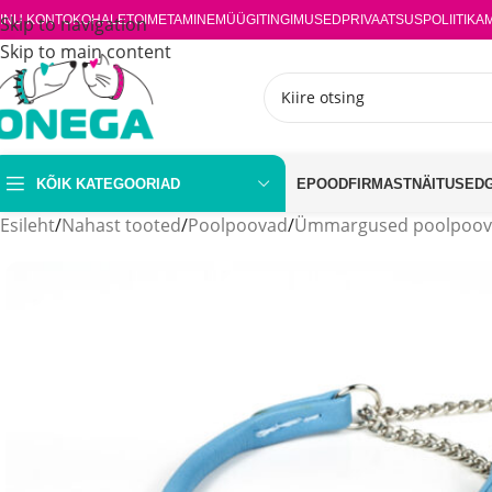
INU KONTO
Skip to navigation
KOHALETOIMETAMINE
MÜÜGITINGIMUSED
PRIVAATSUSPOLIITIKA
Skip to main content
KÕIK KATEGOORIAD
EPOOD
FIRMAST
NÄITUSED
Esileht
/
Nahast tooted
/
Poolpoovad
/
Ümmargused poolpoo