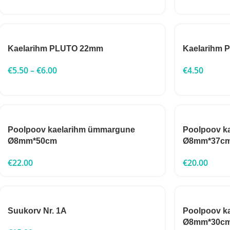
Kaelarihm PLUTO 22mm
Kaelarihm
€
5.50
–
€
6.00
€
4.50
Poolpoov kaelarihm ümmargune
Poolpoov k
Ø8mm*50cm
Ø8mm*37c
€
22.00
€
20.00
Suukorv Nr. 1A
Poolpoov k
Ø8mm*30c