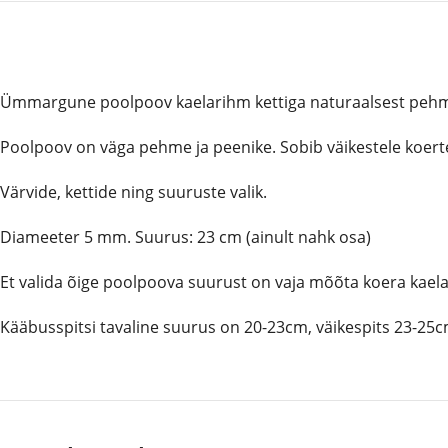
Ümmargune poolpoov kaelarihm kettiga naturaalsest pehmes
Poolpoov on väga pehme ja peenike. Sobib väikestele koert
Värvide, kettide ning suuruste valik.
Diameeter 5 mm. Suurus: 23 cm (ainult nahk osa)
Et valida õige poolpoova suurust on vaja mõõta koera kae
Kääbusspitsi tavaline suurus on 20-23cm, väikespits 23-25c