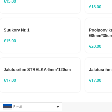
€
15.00
€
18.00
Suukorv Nr. 1
Poolpoov k
Ø8mm*35c
€
15.00
€
20.00
Jalutusrihm STRELKA 6mm*120cm
Jalutusri
€
17.00
€
17.00
Eesti