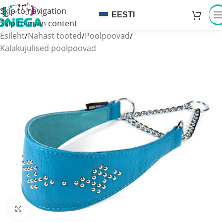
Skip to navigation
EESTI
Skip to main content
Esileht
/
Nahast tooted
/
Poolpoovad
/
Kalakujulised poolpoovad
Click to enlarge