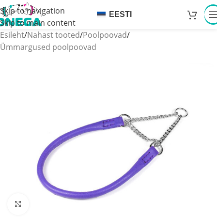
Skip to navigation
EESTI
Skip to main content
Esileht
/
Nahast tooted
/
Poolpoovad
/
Ümmargused poolpoovad
Click to enlarge