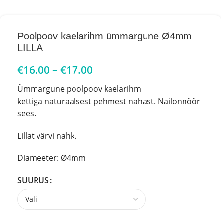
Poolpoov kaelarihm ümmargune Ø4mm
LILLA
€
16.00
–
€
17.00
Ümmargune poolpoov kaelarihm
kettiga naturaalsest pehmest nahast. Nailonnöör
sees.
Lillat värvi nahk.
Diameeter: Ø4mm
SUURUS