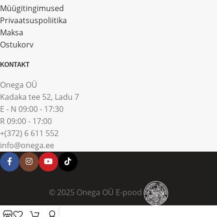
Müügitingimused
Privaatsuspoliitika
Maksa
Ostukorv
KONTAKT
Onega OÜ
Kadaka tee 52, Ladu 7
E - N 09:00 - 17:30
R 09:00 - 17:00
+(372) 6 611 552
info@onega.ee
© 2025 Onega OÜ E-pood