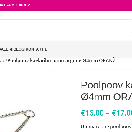
MAKSA
OSTUKORV
GALERII
BLOGI
KONTAKTID
vad
/
Poolpoov kaelarihm ümmargune Ø4mm ORANŽ
Poolpoov 
Ø4mm OR
€
16.00
–
€
17.0
Ümmargune poolpoov ka