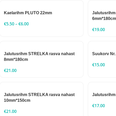
Kaelarihm PLUTO 22mm
Jalutusrih
6mm*180c
€
5.50
–
€
6.00
€
19.00
Jalutusrihm STRELKA rasva nahast
Suukorv Nr.
8mm*180cm
€
15.00
€
21.00
Jalutusrihm STRELKA rasva nahast
Jalutusri
10mm*150cm
€
17.00
€
21.00