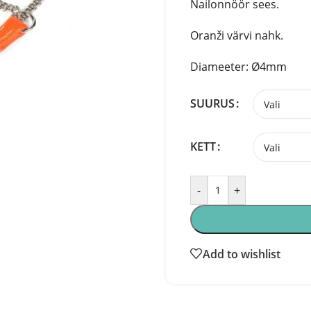
Nailonnöör sees.
Oranži värvi nahk.
Diameeter: Ø4mm
SUURUS
KETT
-
+
Add to wishlist