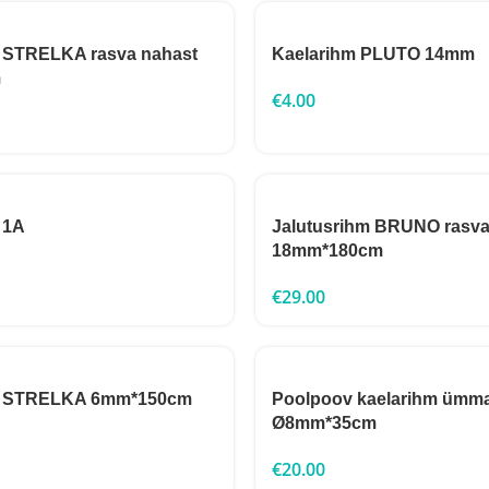
m STRELKA rasva nahast
Kaelarihm PLUTO 14mm
m
€
4.00
 1A
Jalutusrihm BRUNO rasva
18mm*180cm
€
29.00
hm STRELKA 6mm*150cm
Poolpoov kaelarihm ümm
Ø8mm*35cm
€
20.00