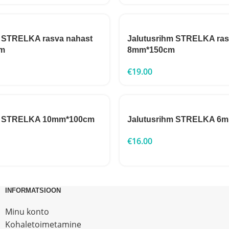
m STRELKA rasva nahast
Jalutusrihm STRELKA ras
m
8mm*150cm
€
19.00
hm STRELKA 10mm*100cm
Jalutusrihm STRELKA 6
€
16.00
INFORMATSIOON
Minu konto
Kohaletoimetamine