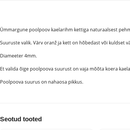
Ümmargune poolpoov kaelarihm kettiga naturaalsest pehme
Suuruste valik. Värv oranž ja kett on hõbedast või kuldset vä
Diameeter 4mm.
Et valida õige poolpoova suurust on vaja mõõta koera kae
Poolpoova suurus on nahaosa pikkus.
Seotud tooted