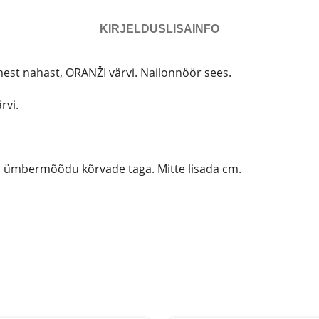
KIRJELDUS
LISAINFO
st nahast, ORANŽI värvi. Nailonnöör sees.
rvi.
la ümbermõõdu kõrvade taga. Mitte lisada cm.