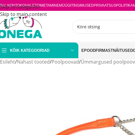
INU KONTO
Skip to navigation
KOHALETOIMETAMINE
MÜÜGITINGIMUSED
PRIVAATSUSPOLIITIKA
Skip to main content
KÕIK KATEGOORIAD
EPOOD
FIRMAST
NÄITUSED
Esileht
/
Nahast tooted
/
Poolpoovad
/
Ümmargused poolpoo