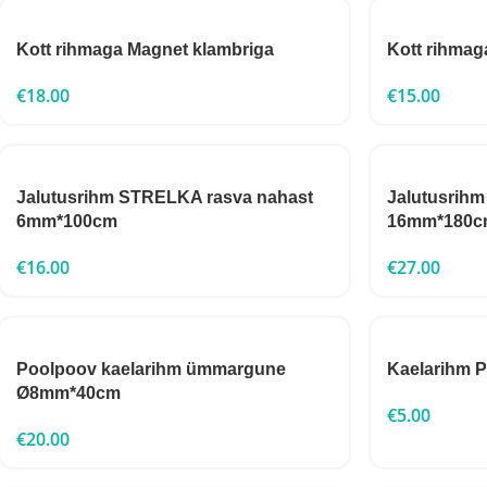
Kott rihmaga Magnet klambriga
Kott rihmag
€
18.00
€
15.00
Jalutusrihm STRELKA rasva nahast
Jalutusrih
6mm*100cm
16mm*180c
€
16.00
€
27.00
Poolpoov kaelarihm ümmargune
Kaelarihm
Ø8mm*40cm
€
5.00
€
20.00