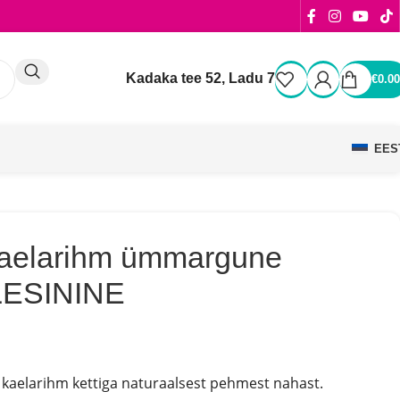
Kadaka tee 52, Ladu 7
€
0.00
EES
kaelarihm ümmargune
ESININE
elarihm kettiga naturaalsest pehmest nahast.