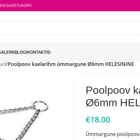
MAKSA
OSTUKORV
GALERII
BLOGI
KONTAKTID
vad
/
Poolpoov kaelarihm ümmargune Ø6mm HELESININE
Poolpoov 
Ø6mm HEL
€
18.00
Ümmargune poolpoov ka