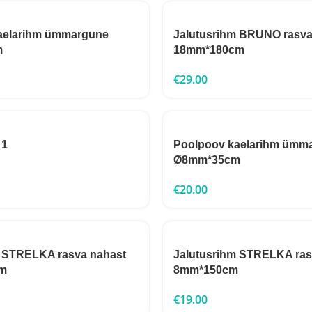
aelarihm ümmargune
Jalutusrihm BRUNO rasva
m
18mm*180cm
€
29.00
 1
Poolpoov kaelarihm ümm
Ø8mm*35cm
€
20.00
m STRELKA rasva nahast
Jalutusrihm STRELKA ras
m
8mm*150cm
€
19.00