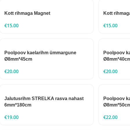
Kott rihmaga Magnet
Kott rihmag
€
15.00
€
15.00
Poolpoov kaelarihm ümmargune
Poolpoov k
Ø8mm*45cm
Ø8mm*40c
€
20.00
€
20.00
Jalutusrihm STRELKA rasva nahast
Poolpoov k
6mm*180cm
Ø8mm*50c
€
19.00
€
22.00