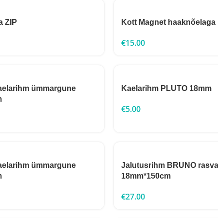
a ZIP
Kott Magnet haaknõelaga
€
15.00
aelarihm ümmargune
Kaelarihm PLUTO 18mm
m
€
5.00
aelarihm ümmargune
Jalutusrihm BRUNO rasva
m
18mm*150cm
€
27.00