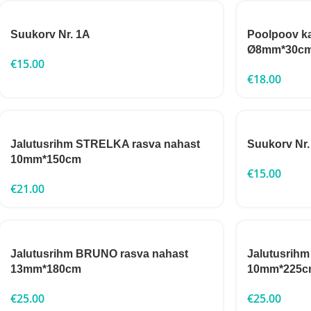
Suukorv Nr. 1A
Poolpoov k
Ø8mm*30c
€
15.00
€
18.00
Jalutusrihm STRELKA rasva nahast
Suukorv Nr.
10mm*150cm
€
15.00
€
21.00
Jalutusrihm BRUNO rasva nahast
Jalutusrih
13mm*180cm
10mm*225c
€
25.00
€
25.00