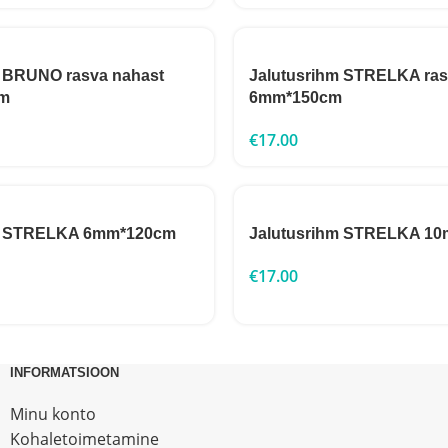
m BRUNO rasva nahast
Jalutusrihm STRELKA ras
m
6mm*150cm
€
17.00
hm STRELKA 6mm*120cm
Jalutusrihm STRELKA 1
€
17.00
INFORMATSIOON
Minu konto
Kohaletoimetamine