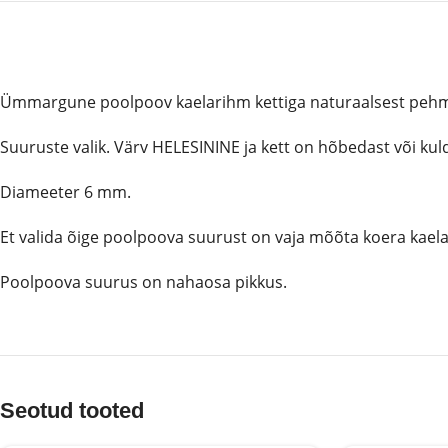
Ümmargune poolpoov kaelarihm kettiga naturaalsest pehme
Suuruste valik. Värv HELESININE ja kett on hõbedast või kuld
Diameeter 6 mm.
Et valida õige poolpoova suurust on vaja mõõta koera kae
Poolpoova suurus on nahaosa pikkus.
Seotud tooted