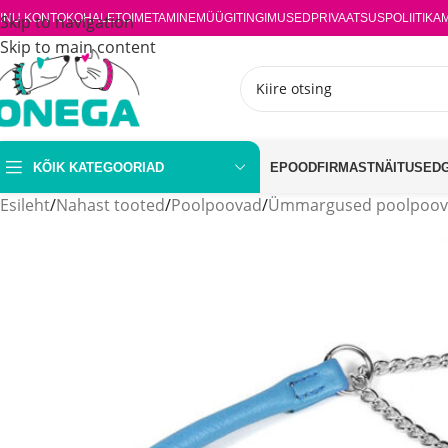
INU KONTO
Skip to navigation
KOHALETOIMETAMINE
MÜÜGITINGIMUSED
PRIVAATSUSPOLIITIKA
Skip to main content
KÕIK KATEGOORIAD
EPOOD
FIRMAST
NÄITUSED
Esileht
/
Nahast tooted
/
Poolpoovad
/
Ümmargused poolpoo