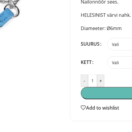
Nailonnöör sees.
HELESINIST värvi nahk.
Diameeter: Ø6mm
SUURUS
KETT
-
+
Add to wishlist