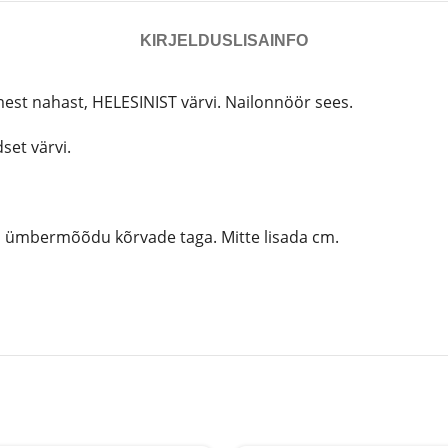
KIRJELDUS
LISAINFO
st nahast, HELESINIST värvi. Nailonnöör sees.
set värvi.
la ümbermõõdu kõrvade taga. Mitte lisada cm.