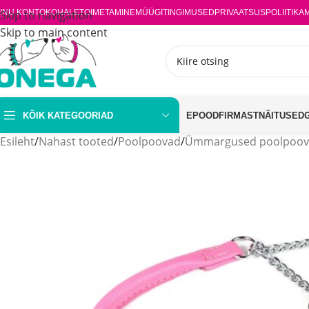
INU KONTO
Skip to navigation
KOHALETOIMETAMINE
MÜÜGITINGIMUSED
PRIVAATSUSPOLIITIKA
Skip to main content
KÕIK KATEGOORIAD
EPOOD
FIRMAST
NÄITUSED
Esileht
/
Nahast tooted
/
Poolpoovad
/
Ümmargused poolpoo