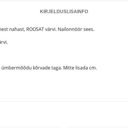
KIRJELDUS
LISAINFO
st nahast, ROOSAT värvi. Nailonnöör sees.
rvi.
la ümbermõõdu kõrvade taga. Mitte lisada cm.