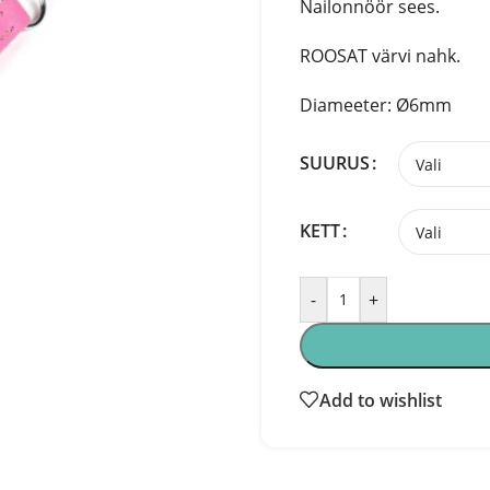
Nailonnöör sees.
ROOSAT värvi nahk.
Diameeter: Ø6mm
SUURUS
KETT
-
+
Add to wishlist