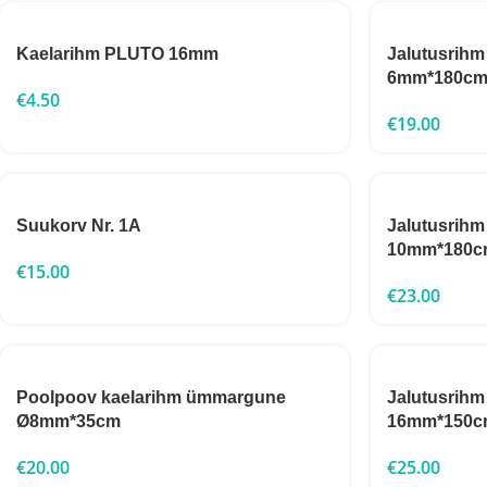
Kaelarihm PLUTO 16mm
Jalutusrih
6mm*180c
€
4.50
€
19.00
Suukorv Nr. 1A
Jalutusrih
10mm*180c
€
15.00
€
23.00
Poolpoov kaelarihm ümmargune
Jalutusrih
Ø8mm*35cm
16mm*150c
€
20.00
€
25.00