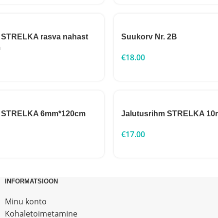
m STRELKA rasva nahast
Suukorv Nr. 2B
m
€
18.00
hm STRELKA 6mm*120cm
Jalutusrihm STRELKA 1
€
17.00
INFORMATSIOON
Minu konto
Kohaletoimetamine