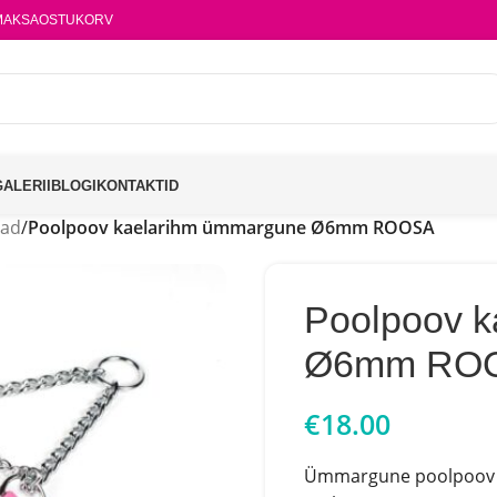
MAKSA
OSTUKORV
GALERII
BLOGI
KONTAKTID
vad
/
Poolpoov kaelarihm ümmargune Ø6mm ROOSA
Poolpoov 
Ø6mm RO
€
18.00
Ümmargune poolpoov ka