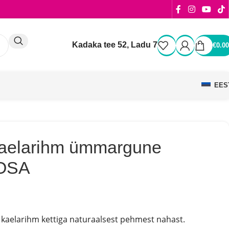
Kadaka tee 52, Ladu 7
€
0.00
EES
kaelarihm ümmargune
OSA
elarihm kettiga naturaalsest pehmest nahast.