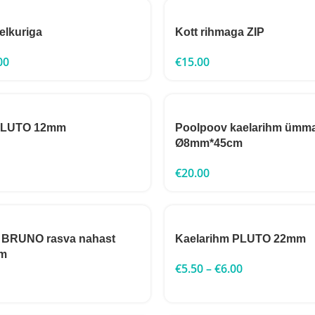
elkuriga
Kott rihmaga ZIP
00
€
15.00
 PLUTO 12mm
Poolpoov kaelarihm ümm
Ø8mm*45cm
€
20.00
m BRUNO rasva nahast
Kaelarihm PLUTO 22mm
m
€
5.50
–
€
6.00