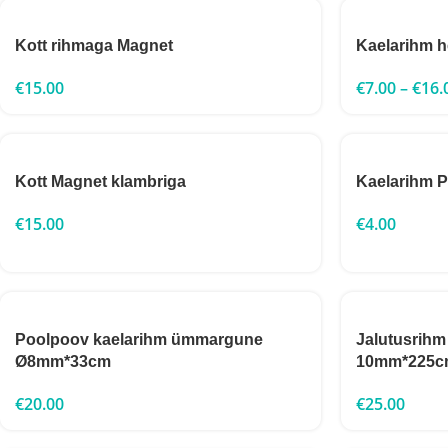
Kott rihmaga Magnet
Kaelarihm h
€
15.00
€
7.00
–
€
16.
Kott Magnet klambriga
Kaelarihm
€
15.00
€
4.00
Poolpoov kaelarihm ümmargune
Jalutusrih
Ø8mm*33cm
10mm*225c
€
20.00
€
25.00