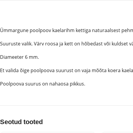
Ümmargune poolpoov kaelarihm kettiga naturaalsest pehme
Suuruste valik. Värv roosa ja kett on hõbedast või kuldset vä
Diameeter 6 mm.
Et valida õige poolpoova suurust on vaja mõõta koera kae
Poolpoova suurus on nahaosa pikkus.
Seotud tooted