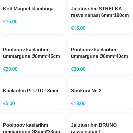
Kott Magnet klambriga
Jalutusrihm STRELKA
rasva nahast 6mm*100cm
€
15.00
€
16.00
Poolpoov kaelarihm
Poolpoov kaelarihm
ümmargune Ø8mm*45cm
ümmargune Ø8mm*40cm
€
20.00
€
20.00
Kaelarihm PLUTO 18mm
Suukorv Nr. 2
€
5.00
€
18.00
Poolpoov kaelarihm
Jalutusrihm BRUNO
ümmargune Ø8mm*33cm
rasva nahast