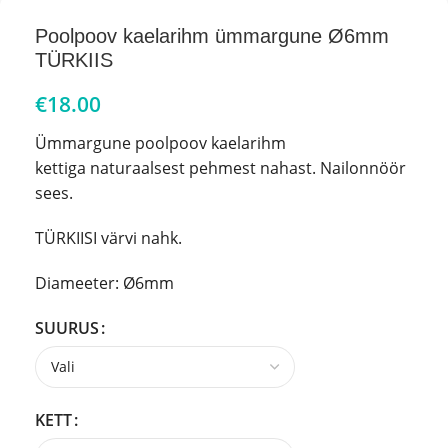
Poolpoov kaelarihm ümmargune Ø6mm
TÜRKIIS
€
18.00
Ümmargune poolpoov kaelarihm
kettiga naturaalsest pehmest nahast. Nailonnöör
sees.
TÜRKIISI värvi nahk.
Diameeter: Ø6mm
SUURUS
KETT