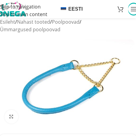
Skip to navigation
EESTI
Skip to main content
Esileht
/
Nahast tooted
/
Poolpoovad
/
Ümmargused poolpoovad
Click to enlarge