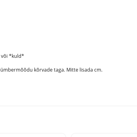
 või *kuld*
laümbermõõdu kõrvade taga. Mitte lisada cm.