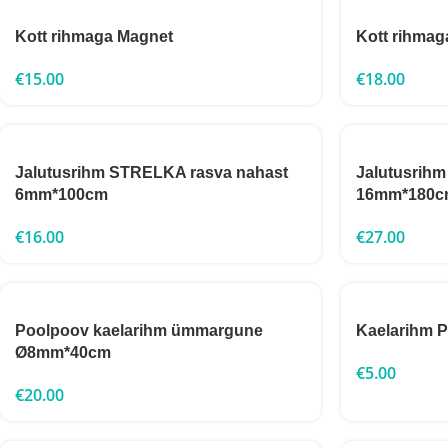
Kott rihmaga Magnet
Kott rihmag
€
15.00
€
18.00
Jalutusrihm STRELKA rasva nahast
Jalutusrih
6mm*100cm
16mm*180c
€
16.00
€
27.00
Poolpoov kaelarihm ümmargune
Kaelarihm
Ø8mm*40cm
€
5.00
€
20.00