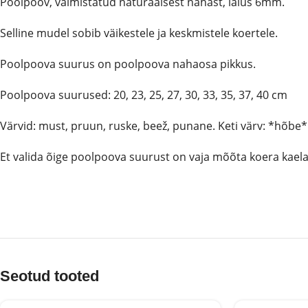
Poolpoov, valmistatud naturaalsest nahast, laius 6mm.
Selline mudel sobib väikestele ja keskmistele koertele.
Poolpoova suurus on poolpoova nahaosa pikkus.
Poolpoova suurused: 20, 23, 25, 27, 30, 33, 35, 37, 40 cm
Värvid: must, pruun, ruske, beež, punane. Keti värv: *hõbe*
Et valida õige poolpoova suurust on vaja mõõta koera kae
Seotud tooted