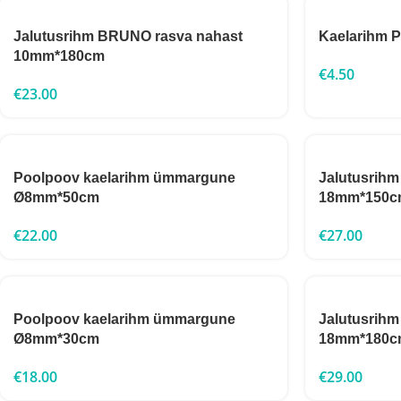
Jalutusrihm BRUNO rasva nahast
Kaelarihm
10mm*180cm
€
4.50
€
23.00
Poolpoov kaelarihm ümmargune
Jalutusrih
Ø8mm*50cm
18mm*150c
€
22.00
€
27.00
Poolpoov kaelarihm ümmargune
Jalutusrih
Ø8mm*30cm
18mm*180c
€
18.00
€
29.00