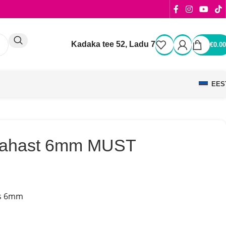
Kadaka tee 52, Ladu 7
€
0.00
EES
nahast 6mm MUST
us 6mm