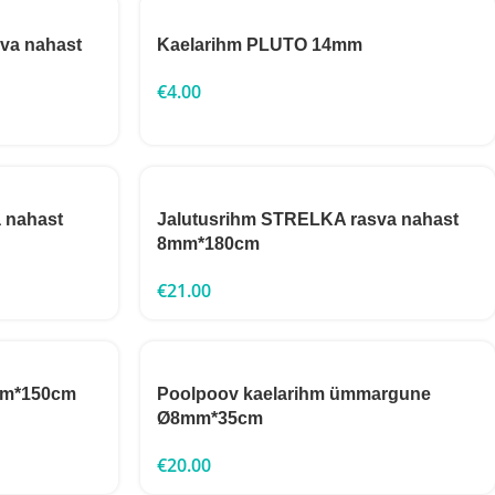
va nahast
Kaelarihm PLUTO 14mm
€
4.00
 nahast
Jalutusrihm STRELKA rasva nahast
8mm*180cm
€
21.00
mm*150cm
Poolpoov kaelarihm ümmargune
Ø8mm*35cm
€
20.00