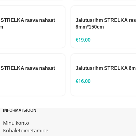
m STRELKA rasva nahast
Jalutusrihm STRELKA ras
m
8mm*150cm
€
19.00
m STRELKA rasva nahast
Jalutusrihm STRELKA 6
m
€
16.00
INFORMATSIOON
Minu konto
Kohaletoimetamine