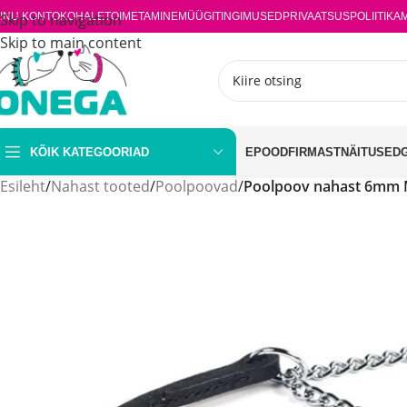
INU KONTO
Skip to navigation
KOHALETOIMETAMINE
MÜÜGITINGIMUSED
PRIVAATSUSPOLIITIKA
Skip to main content
KÕIK KATEGOORIAD
EPOOD
FIRMAST
NÄITUSED
Esileht
/
Nahast tooted
/
Poolpoovad
/
Poolpoov nahast 6mm