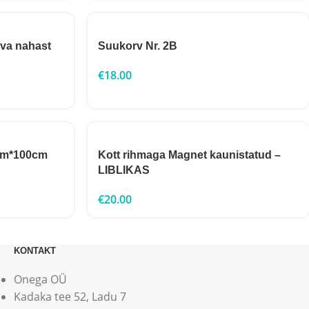
va nahast
Suukorv Nr. 2B
€
18.00
mm*100cm
Kott rihmaga Magnet kaunistatud –
LIBLIKAS
€
20.00
KONTAKT
Onega OÜ
Kadaka tee 52, Ladu 7