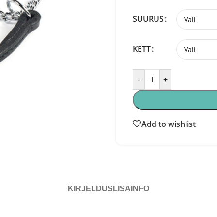
SUURUS
KETT
-
+
Add to wishlist
KIRJELDUS
LISAINFO