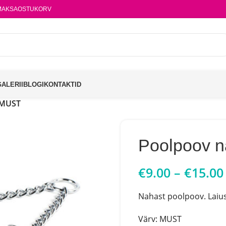
MAKSA
OSTUKORV
GALERII
BLOGI
KONTAKTID
 MUST
Poolpoov 
€
9.00
–
€
15.00
Nahast poolpoov. Lai
Värv: MUST