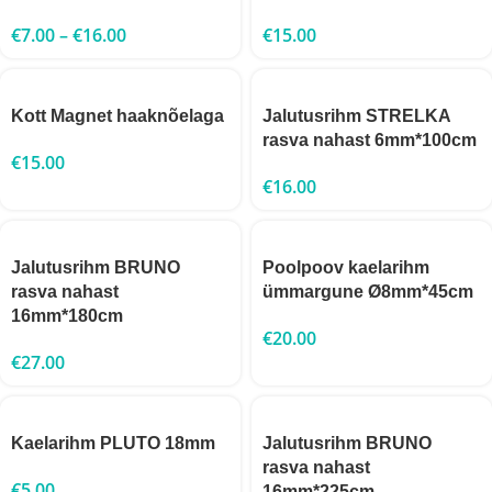
€
7.00
–
€
16.00
€
15.00
Kott Magnet haaknõelaga
Jalutusrihm STRELKA
rasva nahast 6mm*100cm
€
15.00
€
16.00
Jalutusrihm BRUNO
Poolpoov kaelarihm
rasva nahast
ümmargune Ø8mm*45cm
16mm*180cm
€
20.00
€
27.00
Kaelarihm PLUTO 18mm
Jalutusrihm BRUNO
rasva nahast
€
5.00
16mm*225cm