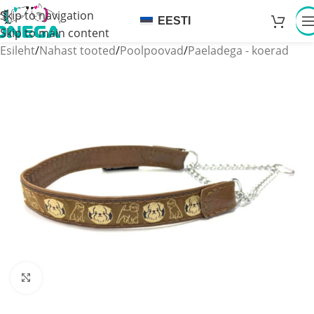
Skip to navigation
EESTI
Skip to main content
Esileht
/
Nahast tooted
/
Poolpoovad
/
Paeladega - koerad
Click to enlarge