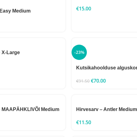
€
15.00
 Easy Medium
-23%
 X-Large
Kutsikahoolduse algusko
€
70.00
€
91.50
 – MAAPÄHKLIVÕI Medium
Hirvesarv – Antler Medium
€
11.50