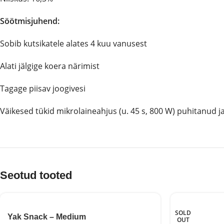
Söötmisjuhend:
Sobib kutsikatele alates 4 kuu vanusest
Alati jälgige koera närimist
Tagage piisav joogivesi
Väikesed tükid mikrolaineahjus (u. 45 s, 800 W) puhitanud j
Seotud tooted
SOLD
Yak Snack – Medium
OUT