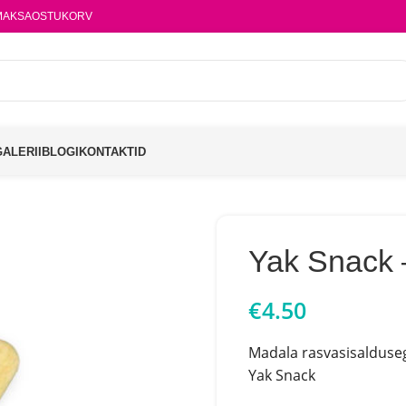
MAKSA
OSTUKORV
GALERII
BLOGI
KONTAKTID
Yak Snack 
€
4.50
Madala rasvasisalduseg
Yak Snack