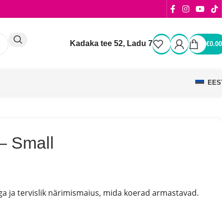
Kadaka tee 52, Ladu 7
€
0.00
EES
– Small
a ja tervislik närimismaius, mida koerad armastavad.