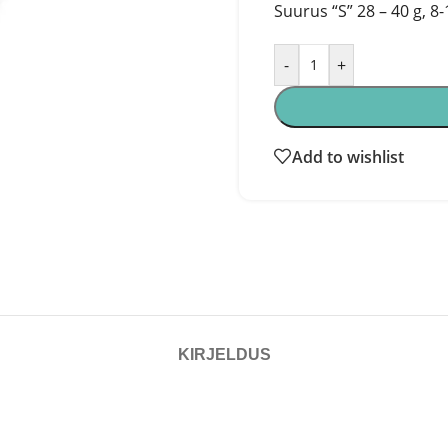
Suurus “S” 28 – 40 g, 8
-
+
Add to wishlist
KIRJELDUS