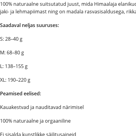
100% naturaalne suitsutatud juust, mida Himaalaja elaniku
jaki- ja lehmapiimast ning on madala rasvasisaldusega, rikkal
Saadaval neljas suuruses:
S: 28–40 g
M: 68–80 g
L: 138–155 g
XL: 190–220 g
Peamised eelised:
Kauakestvad ja nauditavad närimisel
100% naturaalne ja orgaaniline
Ei sisalda kunstlikke säilitusaineid