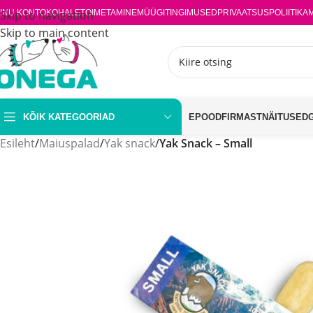
INU KONTO
Skip to navigation
KOHALETOIMETAMINE
MÜÜGITINGIMUSED
PRIVAATSUSPOLIITIKA
Skip to main content
KÕIK KATEGOORIAD
EPOOD
FIRMAST
NÄITUSED
Esileht
/
Maiuspalad
/
Yak snack
/
Yak Snack – Small