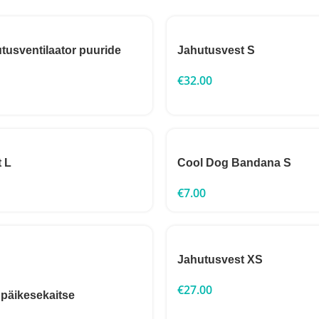
usventilaator puuride
Jahutusvest S
€
32.00
 L
Cool Dog Bandana S
€
7.00
Jahutusvest XS
€
27.00
päikesekaitse