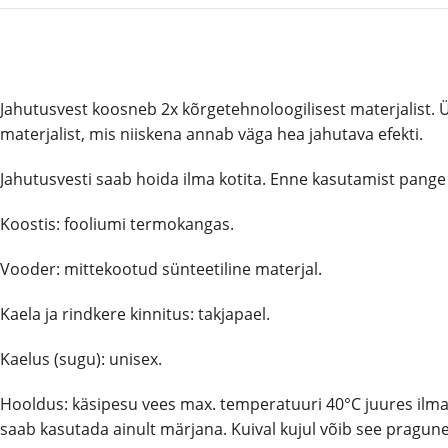
Jahutusvest koosneb 2x kõrgetehnoloogilisest materjalist. Ül
materjalist, mis niiskena annab väga hea jahutava efekti.
Jahutusvesti saab hoida ilma kotita. Enne kasutamist pange k
Koostis: fooliumi termokangas.
Vooder: mittekootud sünteetiline materjal.
Kaela ja rindkere kinnitus: takjapael.
Kaelus (sugu): unisex.
Hooldus: käsipesu vees max. temperatuuri 40°C juures ilma a
saab kasutada ainult märjana. Kuival kujul võib see pragun