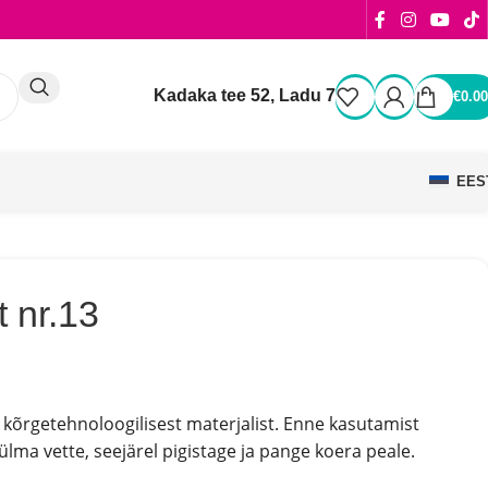
Kadaka tee 52, Ladu 7
€
0.00
EES
 nr.13
 kõrgetehnoloogilisest materjalist.
Enne kasutamist
ülma vette, seejärel pigistage ja pange koera peale.