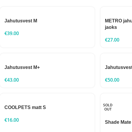
Jahutusvest M
METRO jahut
jaoks
€
39.00
€
27.00
Jahutusvest M+
Jahutusvest
€
43.00
€
50.00
SOLD
COOLPETS matt S
OUT
€
16.00
Shade Mate 