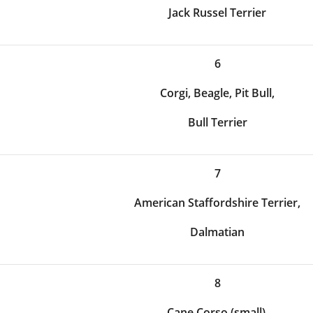
Jack Russel Terrier
6
Corgi, Beagle, Pit Bull,
Bull Terrier
7
American Staffordshire Terrier,
Dalmatian
8
Cane Corso (small),