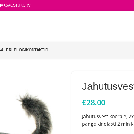
MAKSA
OSTUKORV
GALERII
BLOGI
KONTAKTID
Jahutusvest
€
28.00
Jahutusvest koerale, 2x
pange kindlasti 2 min k