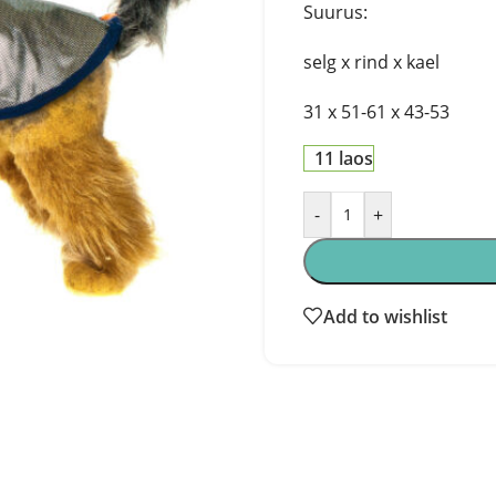
Suurus:
selg x rind x kael
31 x 51-61 x 43-53
11 laos
-
+
Add to wishlist