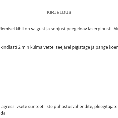
KIRJELDUS
emisel kihil on valgust ja soojust peegeldav laserpihusti. A
indlasti 2 min külma vette, seejärel pigistage ja pange koer
gressiivsete sünteetiliste puhastusvahendite, pleegitajate 
eda.