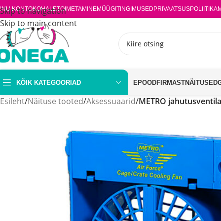
INU KONTO
Skip to navigation
KOHALETOIMETAMINE
MÜÜGITINGIMUSED
PRIVAATSUSPOLIITIKA
Skip to main content
KÕIK KATEGOORIAD
EPOOD
FIRMAST
NÄITUSED
Esileht
/
Näituse tooted
/
Aksessuaarid
/
METRO jahutusventila