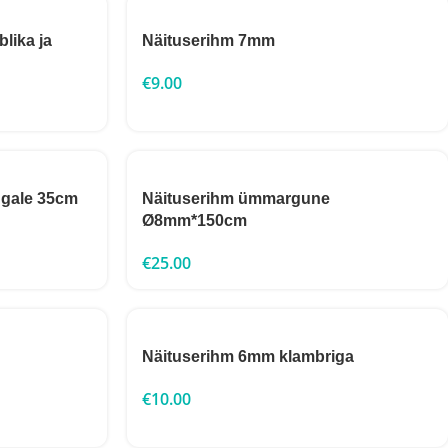
blika ja
Näituserihm 7mm
€
9.00
ngale 35cm
Näituserihm ümmargune
Ø8mm*150cm
€
25.00
Näituserihm 6mm klambriga
€
10.00