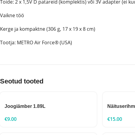
Toide: 2 x 1,5V D patareid (komplektis) või 3V adapter (ei k
Vaikne töö
Kerge ja kompaktne (306 g, 17 x 19 x 8 cm)
Tootja: METRO Air Force
®
(USA)
Seotud tooted
Joogiämber 1.89L
Näituserihm
€
9.00
€
15.00