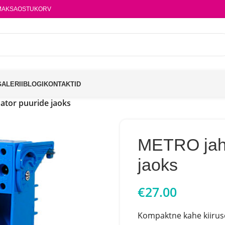
MAKSA
OSTUKORV
GALERII
BLOGI
KONTAKTID
ator puuride jaoks
METRO jahu
jaoks
€
27.00
Kompaktne kahe kiiruse