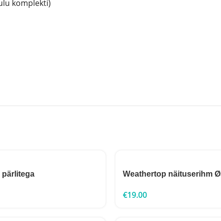
uulu komplekti)
 pärlitega
Weathertop näituserihm
€
19.00