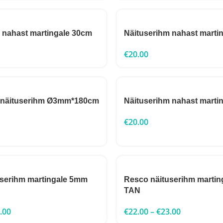
 nahast martingale 30cm
Näituserihm nahast marti
€
20.00
 näituserihm Ø3mm*180cm
Näituserihm nahast marti
€
20.00
userihm martingale 5mm
Resco näituserihm marti
TAN
.00
€
22.00
–
€
23.00