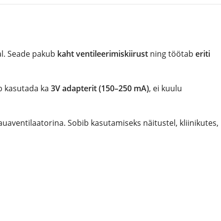
al. Seade pakub
kaht ventileerimiskiirust
ning töötab
eriti
ab kasutada ka
3V adapterit (150–250 mA)
, ei kuulu
uaventilaatorina. Sobib kasutamiseks näitustel, kliinikutes,