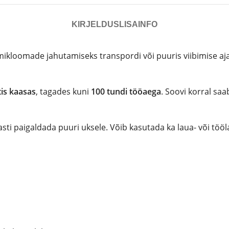
KIRJELDUS
LISAINFO
ikloomade jahutamiseks transpordi või puuris viibimise aj
is kaasas
, tagades kuni
100 tundi tööaega
. Soovi korral sa
ti paigaldada puuri uksele. Võib kasutada ka laua- või tööla