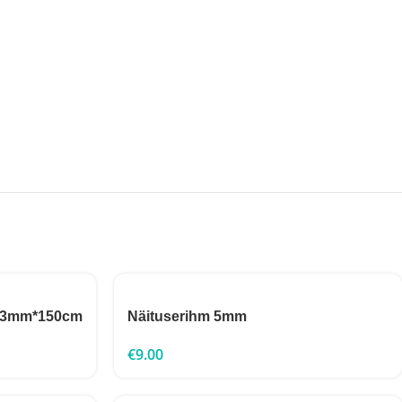
 Ø3mm*150cm
Näituserihm 5mm
€
9.00