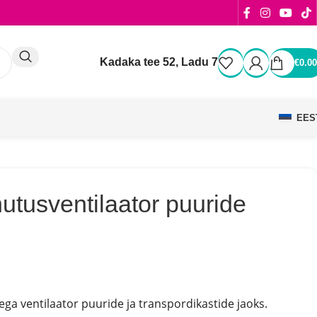
Kadaka tee 52, Ladu 7
€
0.00
EES
tusventilaator puuride
ga ventilaator puuride ja transpordikastide jaoks.