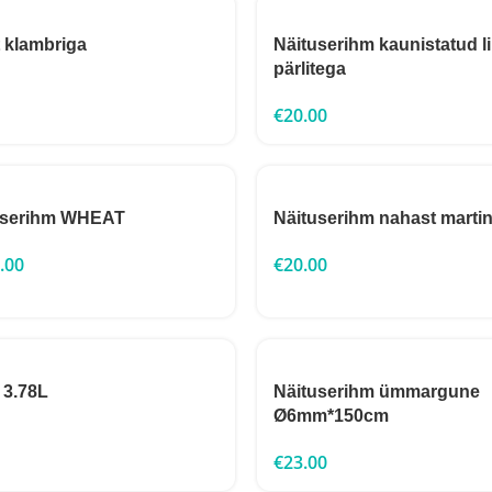
 klambriga
Näituserihm kaunistatud li
pärlitega
€
20.00
userihm WHEAT
Näituserihm nahast marti
.00
€
20.00
 3.78L
Näituserihm ümmargune
Ø6mm*150cm
€
23.00