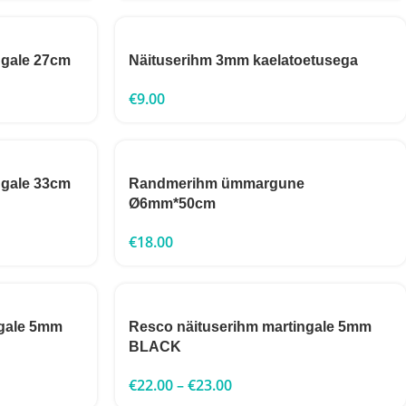
ngale 27cm
Näituserihm 3mm kaelatoetusega
€
9.00
ngale 33cm
Randmerihm ümmargune
Ø6mm*50cm
€
18.00
ngale 5mm
Resco näituserihm martingale 5mm
BLACK
€
22.00
–
€
23.00