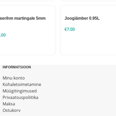
userihm martingale 5mm
Joogiämber 0.95L
€
7.00
.00
INFORMATSIOON
Minu konto
Kohaletoimetamine
Müügitingimused
Privaatsuspoliitika
Maksa
Ostukorv