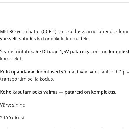
METRO ventilaator (CCF-1) on usaldusväärne lahendus lemm
vaikselt
, sobides ka tundlikele loomadele.
Seade töötab
kahe D-tüüpi 1,5V patareiga
, mis on
komplekt
komplekti.
Kokkupandavad kinnitused
võimaldavad ventilaatori hõlpsas
transportimisel ja kodus.
Kohe kasutamiseks valmis — patareid on komplektis.
Värv: sinine
2 töökiirust