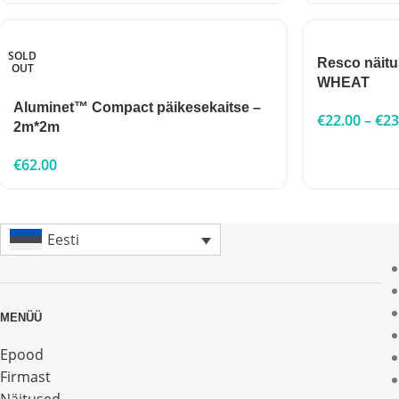
SOLD
Resco näit
OUT
WHEAT
Aluminet™ Compact päikesekaitse –
€
22.00
–
€
23
2m*2m
€
62.00
Eesti
MENÜÜ
Epood
Firmast