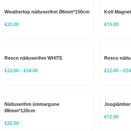
Weathertop näituserihm Ø6mm*150cm
Kott Magnet
€
20.00
€
15.00
Resco näituserihm WHITE
Resco näit
€
22.00
–
€
24.00
€
22.00
–
€
24
Näituserihm ümmargune
Joogiämber
Ø6mm*120cm
€
12.00
€
20.00