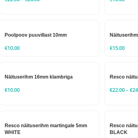
Poolpoov puuvillast 10mm
Näituserihm 
€
10.00
€
15.00
Näituserihm 16mm klambriga
Resco näit
€
10.00
€
22.00
–
€
24
Resco näituserihm martingale 5mm
Resco näit
WHITE
BLACK