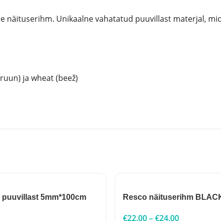
näituserihm. Unikaalne vahatatud puuvillast materjal, mida
ruun) ja wheat (beež)
 puuvillast 5mm*100cm
Resco näituserihm BLAC
€
22.00
–
€
24.00