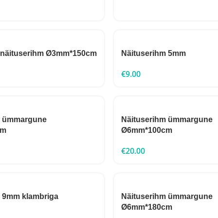
 näituserihm Ø3mm*150cm
Näituserihm 5mm
€
9.00
m ümmargune
Näituserihm ümmargune
cm
Ø6mm*100cm
€
20.00
m 9mm klambriga
Näituserihm ümmargune
Ø6mm*180cm