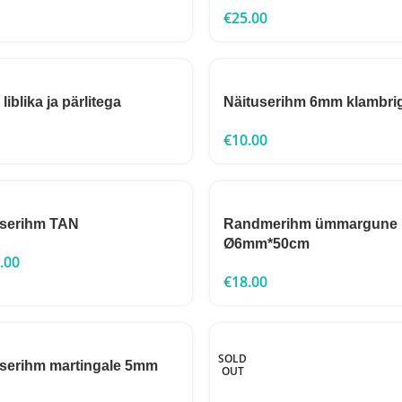
€
25.00
liblika ja pärlitega
Näituserihm 6mm klambri
€
10.00
userihm TAN
Randmerihm ümmargune
Ø6mm*50cm
.00
€
18.00
SOLD
userihm martingale 5mm
OUT