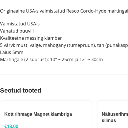
Originaalne USA-s valmistatud Resco Cordo-Hyde martingale 
Valmistatud USA-s
Vahatud puuvill
Kvaliteetne messing klamber
5 värvi: must, valge, mahogany (tumepruun), tan (punakasp
Laius 5mm
Martingale (2 suurust): 10″ ~ 25cm ja 12″ ~ 30cm
Seotud tooted
Kott rihmaga Magnet klambriga
Näituserihm
silmus
€
18.00