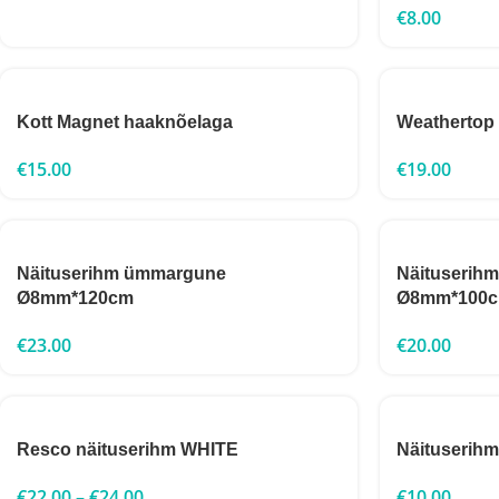
€
8.00
Kott Magnet haaknõelaga
Weathertop
€
15.00
€
19.00
Näituserihm ümmargune
Näituserih
Ø8mm*120cm
Ø8mm*100
€
23.00
€
20.00
Resco näituserihm WHITE
Näituserih
€
22.00
–
€
24.00
€
10.00