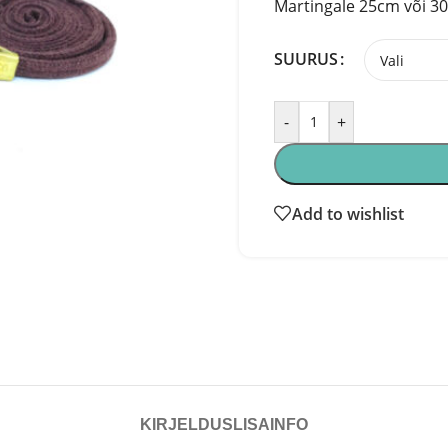
Martingale 25cm või 3
SUURUS
-
+
Add to wishlist
KIRJELDUS
LISAINFO