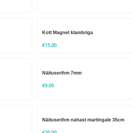
Kott Magnet klambriga
€
15.00
Näituserihm 7mm
€
9.00
Näituserihm nahast martingale 35cm
€
20.00