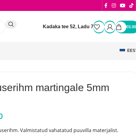
Kadaka tee 52, Ladu 7
€
0.00
EES
userihm martingale 5mm
0
userihm. Valmistatud vahatatud puuvilla materjalist.