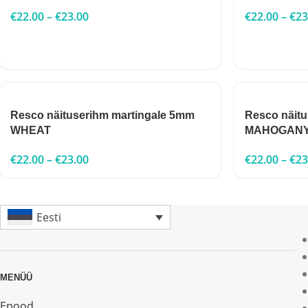
€
22.00
–
€
23.00
€
22.00
–
€
23
Resco näituserihm martingale 5mm
Resco näit
WHEAT
MAHOGAN
€
22.00
–
€
23.00
€
22.00
–
€
23
Eesti
MENÜÜ
Epood