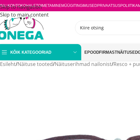
INU KONTO
Skip to navigation
KOHALETOIMETAMINE
MÜÜGITINGIMUSED
PRIVAATSUSPOLIITIKA
Skip to main content
KÕIK KATEGOORIAD
EPOOD
FIRMAST
NÄITUSED
Esileht
/
Näituse tooted
/
Näituserihmad nailonist
/
Resco + puu