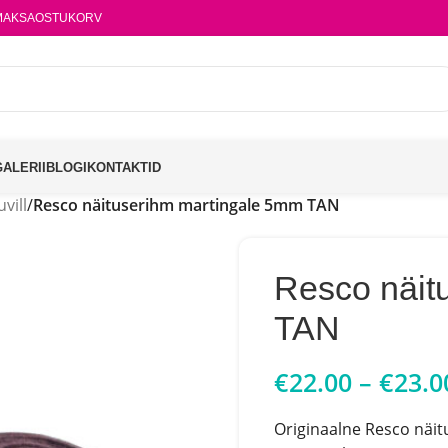
MAKSA
OSTUKORV
GALERII
BLOGI
KONTAKTID
vill
/
Resco näituserihm martingale 5mm TAN
Resco näit
TAN
€
22.00
–
€
23.0
Originaalne Resco näit