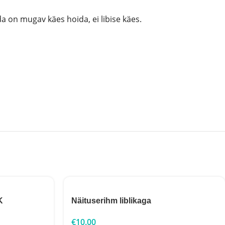
 on mugav käes hoida, ei libise käes.
K
Näituserihm liblikaga
€
10.00