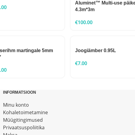
Aluminet™ Multi-use päike
.00
4.3m*3m
€
100.00
userihm martingale 5mm
Joogiämber 0.95L
Y
€
7.00
.00
INFORMATSIOON
Minu konto
Kohaletoimetamine
Müügitingimused
Privaatsuspoliitika