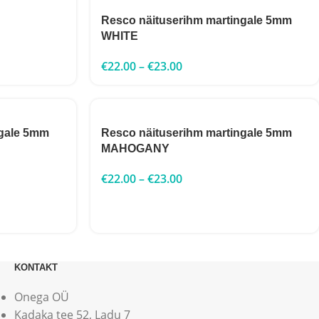
Resco näituserihm martingale 5mm
WHITE
€
22.00
–
€
23.00
ngale 5mm
Resco näituserihm martingale 5mm
MAHOGANY
€
22.00
–
€
23.00
KONTAKT
Onega OÜ
Kadaka tee 52, Ladu 7