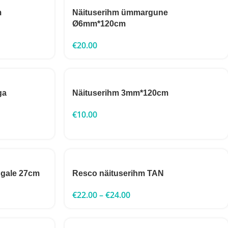
m
Näituserihm ümmargune
Ø6mm*120cm
€
20.00
ga
Näituserihm 3mm*120cm
€
10.00
ngale 27cm
Resco näituserihm TAN
€
22.00
–
€
24.00