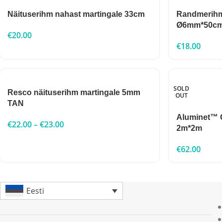
Näituserihm nahast martingale 33cm
Randmerih
Ø6mm*50c
€
20.00
€
18.00
SOLD
Resco näituserihm martingale 5mm
OUT
TAN
Aluminet™ 
€
22.00
–
€
23.00
2m*2m
€
62.00
Eesti