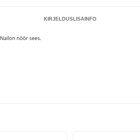
KIRJELDUS
LISAINFO
Nailon nöör sees.