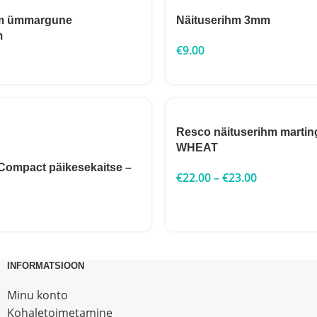
m ümmargune
Näituserihm 3mm
m
€
9.00
Resco näituserihm marti
WHEAT
Compact päikesekaitse –
€
22.00
–
€
23.00
INFORMATSIOON
Minu konto
Kohaletoimetamine