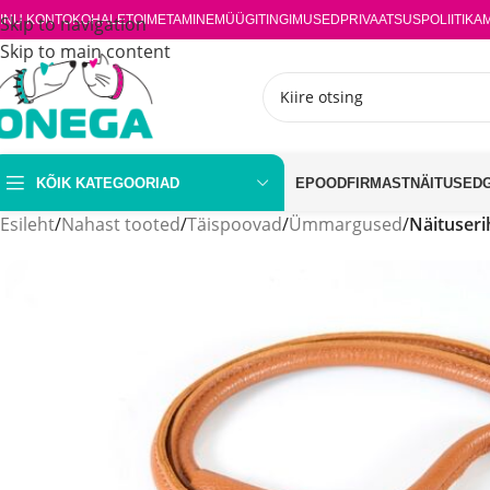
INU KONTO
Skip to navigation
KOHALETOIMETAMINE
MÜÜGITINGIMUSED
PRIVAATSUSPOLIITIKA
Skip to main content
KÕIK KATEGOORIAD
EPOOD
FIRMAST
NÄITUSED
Esileht
/
Nahast tooted
/
Täispoovad
/
Ümmargused
/
Näituse