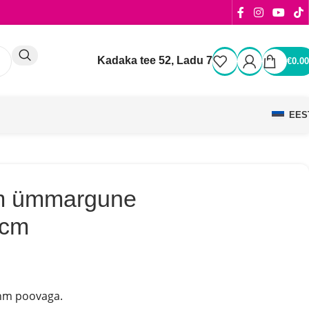
Kadaka tee 52, Ladu 7
€
0.00
EES
hm ümmargune
cm
hm poovaga.