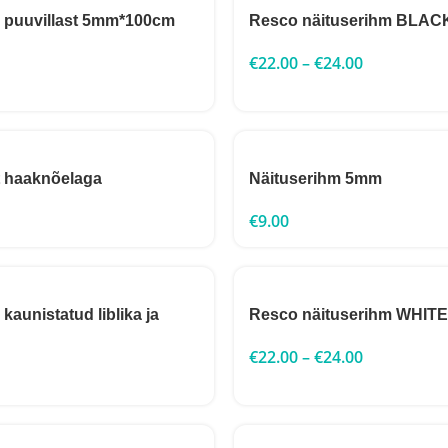
 puuvillast 5mm*100cm
Resco näituserihm BLAC
€
22.00
–
€
24.00
t haaknõelaga
Näituserihm 5mm
€
9.00
kaunistatud liblika ja
Resco näituserihm WHITE
€
22.00
–
€
24.00