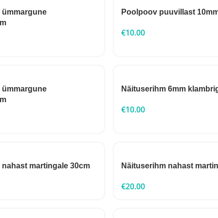
m ümmargune
Poolpoov puuvillast 10m
cm
€
10.00
m ümmargune
Näituserihm 6mm klambri
cm
€
10.00
 nahast martingale 30cm
Näituserihm nahast marti
€
20.00