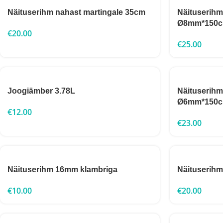
Näituserihm nahast martingale 35cm
Näituserih
Ø8mm*150
€
20.00
€
25.00
Joogiämber 3.78L
Näituserih
Ø6mm*150
€
12.00
€
23.00
Näituserihm 16mm klambriga
Näituserihm
€
10.00
€
20.00