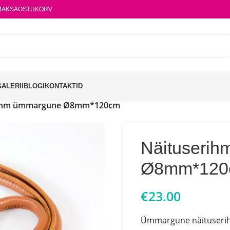
MAKSA
OSTUKORV
GALERII
BLOGI
KONTAKTID
rihm ümmargune Ø8mm*120cm
Näituseri
Ø8mm*120
€
23.00
Ümmargune näituseri