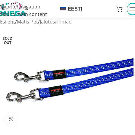
Skip to navigation
EESTI
Skip to main content
Esileht
/
Matis Pet
/
Jalutusrihmad
SOLD
OUT
Click to enlarge