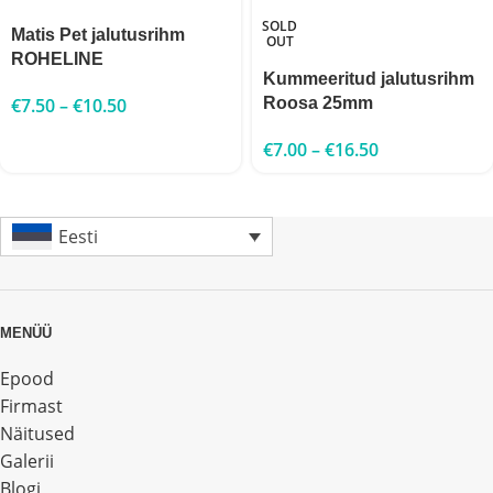
SOLD
Matis Pet jalutusrihm
OUT
ROHELINE
Kummeeritud jalutusrihm
€
7.50
–
€
10.50
Roosa 25mm
€
7.00
–
€
16.50
Eesti
MENÜÜ
Epood
Firmast
Näitused
Galerii
Blogi