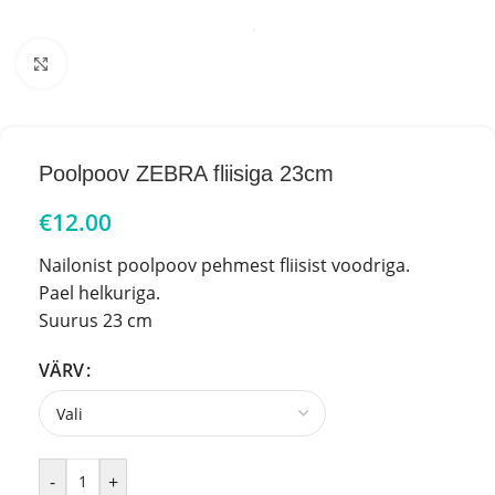
Click to enlarge
Poolpoov ZEBRA fliisiga 23cm
€
12.00
Nailonist poolpoov pehmest fliisist voodriga.
Pael helkuriga.
Suurus 23 cm
VÄRV
-
+