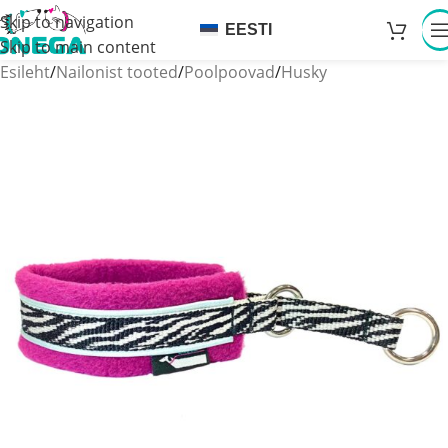
Skip to navigation
EESTI
Skip to main content
Esileht
/
Nailonist tooted
/
Poolpoovad
/
Husky