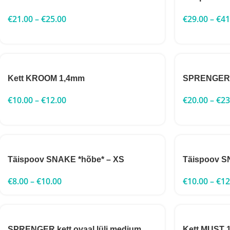
€
21.00
–
€
25.00
€
29.00
–
€
41
Kett KROOM 1,4mm
SPRENGER 
€
10.00
–
€
12.00
€
20.00
–
€
23
Täispoov SNAKE *hõbe* – XS
Täispoov SN
€
8.00
–
€
10.00
€
10.00
–
€
12
SPRENGER kett ovaal lüli medium
Kett MUST 