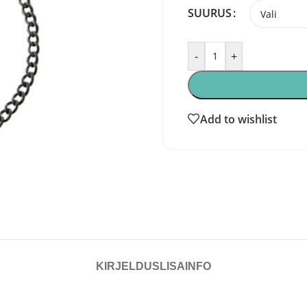
SUURUS
-
+
Add to wishlist
KIRJELDUS
LISAINFO