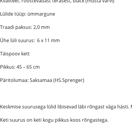
Kvaliteet: roostevabast terasest, black (musta värvi)
Lülide tüüp: ümmargune
Traadi paksus: 2,0 mm
Ühe l
üli suurus: 6 x 11 mm
Täispoov kett
Pikkus: 45 – 65 cm
Päritolumaa: Saksamaa (HS.Sprenger)
Keskmise suurusega lülid libisevad läbi rõngast väga hästi
Keti suurus on keti kogu pikkus koos rõngastega.