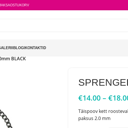
MAKSA
OSTUKORV
GALERII
BLOGI
KONTAKTID
.0mm BLACK
SPRENGER
€
14.00
–
€
18.0
Täispoov kett roosteva
paksus 2.0 mm