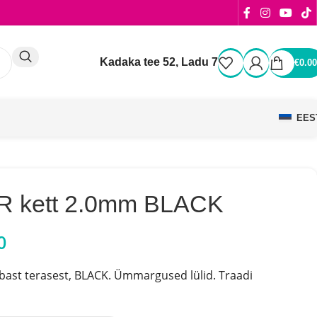
Kadaka tee 52, Ladu 7
€
0.00
EES
 kett 2.0mm BLACK
0
bast terasest, BLACK
. Ümmargused lülid. Traadi