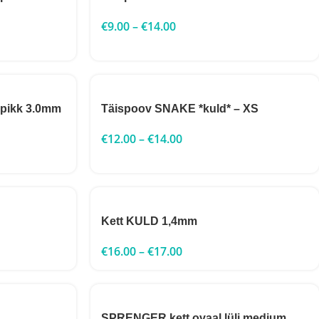
€
9.00
–
€
14.00
 pikk 3.0mm
Täispoov SNAKE *kuld* – XS
€
12.00
–
€
14.00
Kett KULD 1,4mm
€
16.00
–
€
17.00
SPRENGER kett ovaal lüli medium