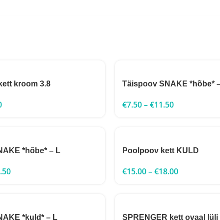
kett kroom 3.8
Täispoov SNAKE *hõbe* –
0
€
7.50
–
€
11.50
NAKE *hõbe* – L
Poolpoov kett KULD
.50
€
15.00
–
€
18.00
AKE *kuld* – L
SPRENGER kett ovaal lüli