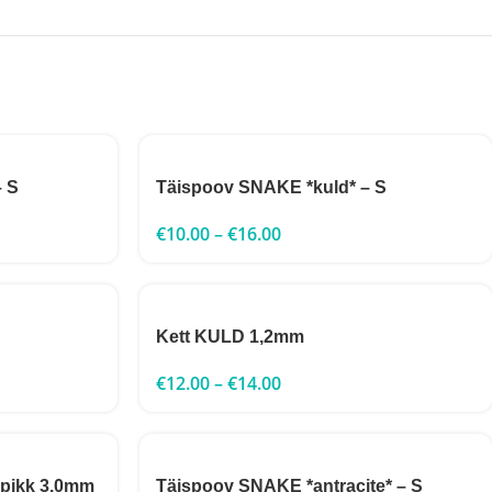
 S
Täispoov SNAKE *kuld* – S
€
10.00
–
€
16.00
Kett KULD 1,2mm
€
12.00
–
€
14.00
 pikk 3.0mm
Täispoov SNAKE *antracite* – S