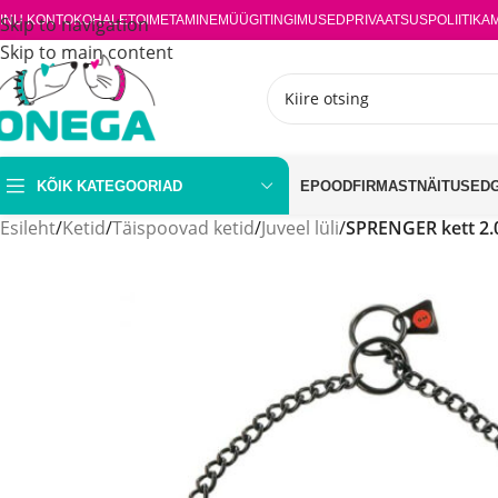
INU KONTO
Skip to navigation
KOHALETOIMETAMINE
MÜÜGITINGIMUSED
PRIVAATSUSPOLIITIKA
Skip to main content
KÕIK KATEGOORIAD
EPOOD
FIRMAST
NÄITUSED
Esileht
/
Ketid
/
Täispoovad ketid
/
Juveel lüli
/
SPRENGER kett 2