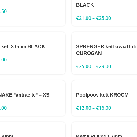
BLACK
.50
€
21.00
–
€
25.00
kett 3.0mm BLACK
SPRENGER kett ovaal lüli
CUROGAN
.00
€
25.00
–
€
29.00
AKE *antracite* – XS
Poolpoov kett KROOM
.00
€
12.00
–
€
16.00
1,4mm
Kett KROOM 1,2mm