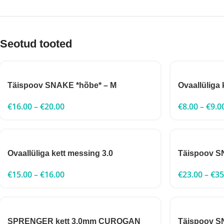
Seotud tooted
Täispoov SNAKE *hõbe* – M
Ovaallüliga 
€
16.00
–
€
20.00
€
8.00
–
€
9.0
Ovaallüliga kett messing 3.0
Täispoov S
€
15.00
–
€
16.00
€
23.00
–
€
35
SPRENGER kett 3.0mm CUROGAN
Täispoov SN