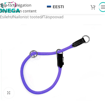
Skip to navigation
EESTI
Skip to main content
Esileht
/
Nailonist tooted
/
Täispoovad
Click to enlarge