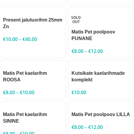
SOLD
Present jalutusrihm 25mm
OUT
Zn
Matis Pet poolpoov
€
10.00
–
€
40.00
PUNANE
€
8.00
–
€
12.00
Matis Pet kaelarihm
Kutsikate kaelarihmade
ROOSA
komplekt
€
8.00
–
€
10.00
€
10.00
Matis Pet kaelarihm
Matis Pet poolpoov LILLA
SININE
€
8.00
–
€
12.00
€
8.00
–
€
10.00