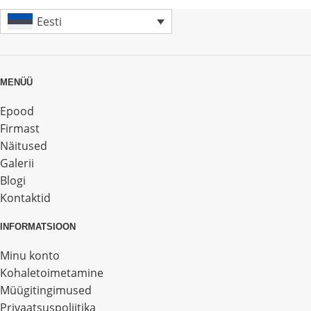
Eesti
MENÜÜ
Epood
Firmast
Näitused
Galerii
Blogi
Kontaktid
INFORMATSIOON
Minu konto
Kohaletoimetamine
Müügitingimused
Privaatsuspoliitika