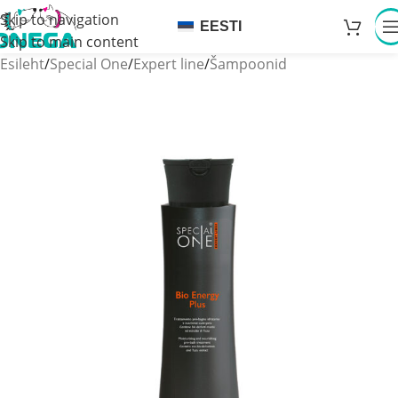
Skip to navigation
EESTI
Skip to main content
Esileht
/
Special One
/
Expert line
/
Šampoonid