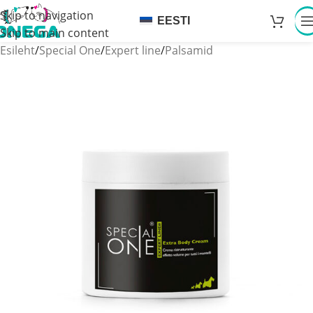
Skip to navigation
EESTI
Skip to main content
Esileht
/
Special One
/
Expert line
/
Palsamid