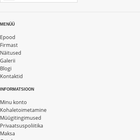
MENÜÜ
Epood
Firmast
Näitused
Galerii
Blogi
Kontaktid
INFORMATSIOON
Minu konto
Kohaletoimetamine
Müügitingimused
Privaatsuspoliitika
Maksa