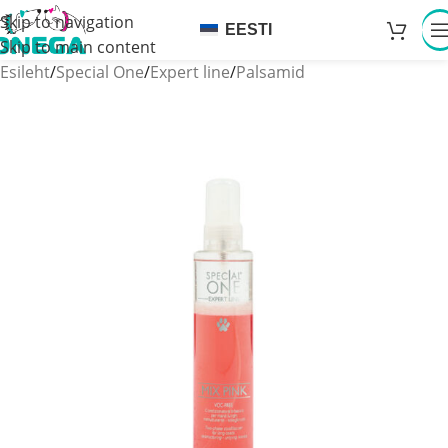
Skip to navigation
EESTI
Skip to main content
Esileht
/
Special One
/
Expert line
/
Palsamid