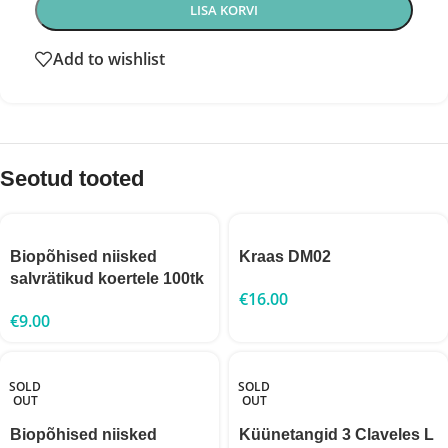
LISA KORVI
Add to wishlist
Seotud tooted
Biopõhised niisked
Kraas DM02
salvrätikud koertele 100tk
€
16.00
€
9.00
SOLD
SOLD
OUT
OUT
Biopõhised niisked
Küünetangid 3 Claveles L