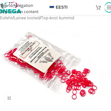
Skip to navigation
EESTI
Skip to main content
Esileht
/
Lainee tooted
/
Top-knot kummid
Click to enlarge