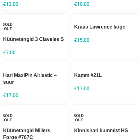
€
12.00
€
19.00
SOLD
Kraas Lawrence large
OUT
Küünetangid 3 Claveles S
€
15.00
€
7.00
Hari MaxiPin Airlastic –
Kamm #21L
suur
€
17.00
€
17.00
SOLD
SOLD
OUT
OUT
Küünetangid Millers
Kinnishari kummist HS
Forge #767С