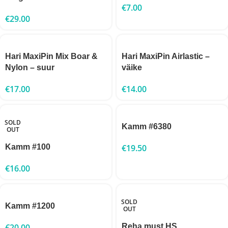
€
7.00
€
29.00
Hari MaxiPin Mix Boar &
Hari MaxiPin Airlastic –
Nylon – suur
väike
€
17.00
€
14.00
SOLD
Kamm #6380
OUT
Kamm #100
€
19.50
€
16.00
SOLD
Kamm #1200
OUT
€
20.00
Reha must HS