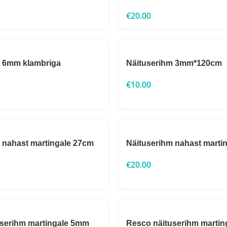
€
20.00
m 6mm klambriga
Näituserihm 3mm*120cm
€
10.00
 nahast martingale 27cm
Näituserihm nahast marti
€
20.00
userihm martingale 5mm
Resco näituserihm marti