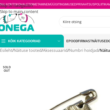
INU KONTO
Skip to navigation
KOHALETOIMETAMINE
MÜÜGITINGIMUSED
PRIVAATSUSPOLIITIKA
Skip to main content
KÕIK KATEGOORIAD
EPOOD
FIRMAST
NÄITUSED
Esileht
/
Näituse tooted
/
Aksessuaarid
/
Numbri hoidjad
/
Näitu
SOLD
OUT