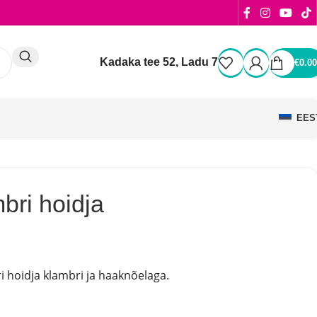
Kadaka tee 52, Ladu 7
€
0.00
EES
bri hoidja
i hoidja klambri ja haaknõelaga.