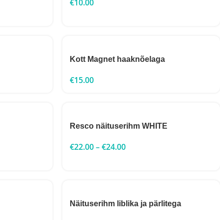
€
10.00
Kott Magnet haaknõelaga
€
15.00
Resco näituserihm WHITE
€
22.00
–
€
24.00
Näituserihm liblika ja pärlitega