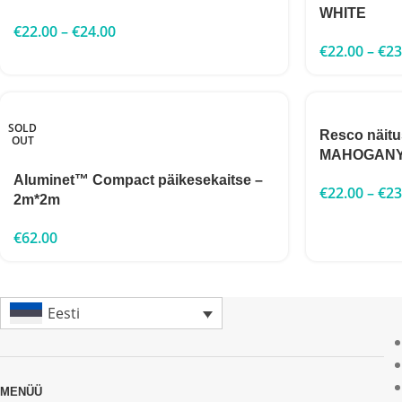
WHITE
€
22.00
–
€
24.00
€
22.00
–
€
23
SOLD
Resco näit
OUT
MAHOGAN
Aluminet™ Compact päikesekaitse –
€
22.00
–
€
23
2m*2m
€
62.00
Eesti
MENÜÜ