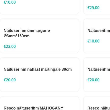
€
10.00
€
25.00
Näituserihm ümmargune
Näituserih
Ø6mm*150cm
€
10.00
€
23.00
Näituserihm nahast martingale 30cm
Näituserihm
€
20.00
€
20.00
Resco näituserihm MAHOGANY
Resco näit