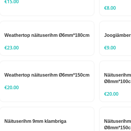
€
15.00
€
8.00
Weathertop näituserihm Ø6mm*180cm
Joogiämber
€
23.00
€
9.00
Weathertop näituserihm Ø6mm*150cm
Näituserih
Ø8mm*100
€
20.00
€
20.00
Näituserihm 9mm klambriga
Näituserih
Ø8mm*150