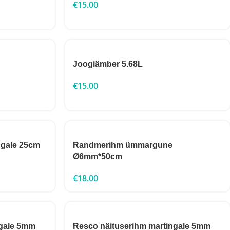
€
15.00
Joogiämber 5.68L
€
15.00
ngale 25cm
Randmerihm ümmargune
Ø6mm*50cm
€
18.00
ngale 5mm
Resco näituserihm martingale 5mm