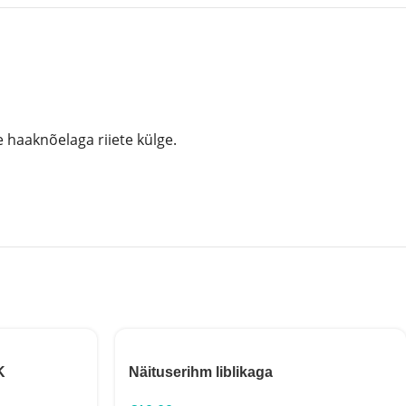
 haaknõelaga riiete külge.
K
Näituserihm liblikaga