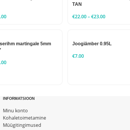
TAN
.00
€
22.00
–
€
23.00
userihm martingale 5mm
Joogiämber 0.95L
Y
€
7.00
.00
INFORMATSIOON
Minu konto
Kohaletoimetamine
Müügitingimused