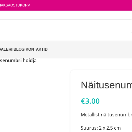
MAKSA
OSTUKORV
GALERII
BLOGI
KONTAKTID
senumbri hoidja
Näitusenum
€
3.00
Metallist näitusenumbr
Suurus: 2 x 2,5 cm