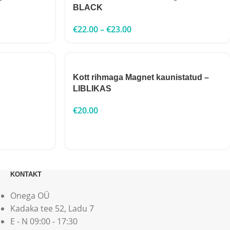
BLACK
€
22.00
–
€
23.00
Kott rihmaga Magnet kaunistatud –
LIBLIKAS
€
20.00
KONTAKT
Onega OÜ
Kadaka tee 52, Ladu 7
E - N 09:00 - 17:30