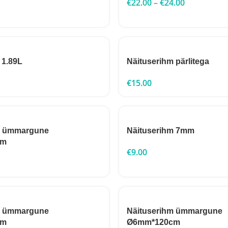
€
22.00
–
€
24.00
 1.89L
Näituserihm pärlitega
€
15.00
m ümmargune
Näituserihm 7mm
cm
€
9.00
m ümmargune
Näituserihm ümmargune
cm
Ø6mm*120cm