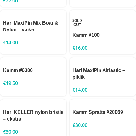
€
27.00
SOLD
Hari MaxiPin Mix Boar &
OUT
Nylon – väike
Kamm #100
€
14.00
€
16.00
Kamm #6380
Hari MaxiPin Airlastic –
piklik
€
19.50
€
14.00
Hari KELLER nylon bristle
Kamm Spratts #20069
– ekstra
€
30.00
€
30.00