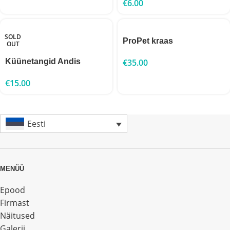
€
6.00
SOLD
ProPet kraas
OUT
Küünetangid Andis
€
35.00
€
15.00
Eesti
MENÜÜ
Epood
Firmast
Näitused
Galerii