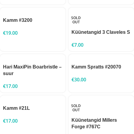
SOLD
Kamm #3200
OUT
€
19.00
Küünetangid 3 Claveles S
€
7.00
Hari MaxiPin Boarbristle –
Kamm Spratts #20070
suur
€
30.00
€
17.00
SOLD
Kamm #21L
OUT
€
17.00
Küünetangid Millers
Forge #767С