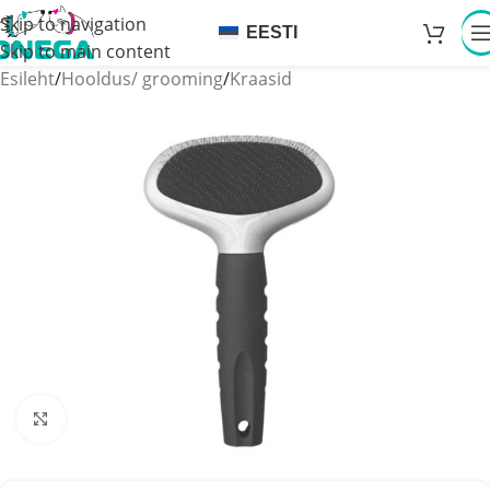
Skip to navigation
EESTI
Skip to main content
Esileht
/
Hooldus/ grooming
/
Kraasid
Click to enlarge