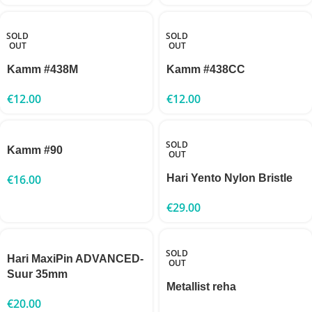
SOLD
SOLD
OUT
OUT
Kamm #438M
Kamm #438CC
€
12.00
€
12.00
SOLD
Kamm #90
OUT
€
16.00
Hari Yento Nylon Bristle
€
29.00
SOLD
Hari MaxiPin ADVANCED-
OUT
Suur 35mm
Metallist reha
€
20.00