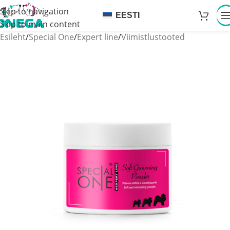
Skip to navigation
EESTI
Skip to main content
Esileht
/
Special One
/
Expert line
/
Viimistlustooted