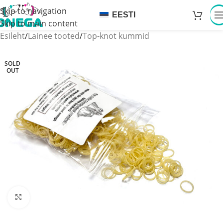
Skip to navigation
EESTI
Skip to main content
Esileht
/
Lainee tooted
/
Top-knot kummid
SOLD
OUT
Click to enlarge