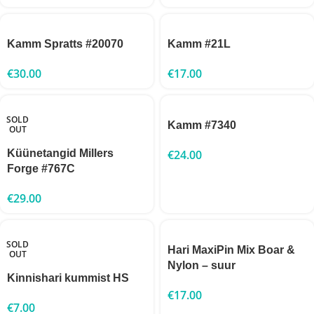
Kamm Spratts #20070
Kamm #21L
€
30.00
€
17.00
SOLD
Kamm #7340
OUT
Küünetangid Millers
€
24.00
Forge #767С
€
29.00
SOLD
Hari MaxiPin Mix Boar &
OUT
Nylon – suur
Kinnishari kummist HS
€
17.00
€
7.00