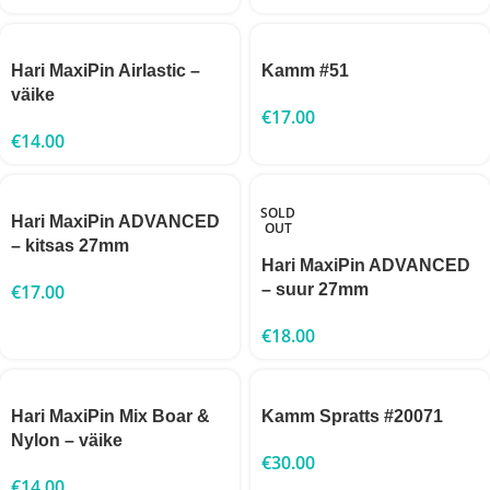
Hari MaxiPin Airlastic –
Kamm #51
väike
€
17.00
€
14.00
SOLD
Hari MaxiPin ADVANCED
OUT
– kitsas 27mm
Hari MaxiPin ADVANCED
€
17.00
– suur 27mm
€
18.00
Hari MaxiPin Mix Boar &
Kamm Spratts #20071
Nylon – väike
€
30.00
€
14.00