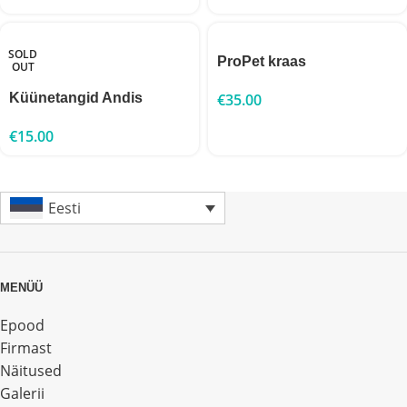
SOLD
ProPet kraas
OUT
Küünetangid Andis
€
35.00
€
15.00
Eesti
MENÜÜ
Epood
Firmast
Näitused
Galerii