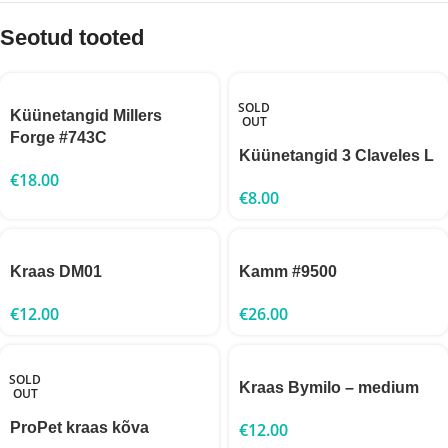
Seotud tooted
SOLD
Küünetangid Millers
OUT
Forge #743C
Küünetangid 3 Claveles L
€
18.00
€
8.00
Kraas DM01
Kamm #9500
€
12.00
€
26.00
SOLD
Kraas Bymilo – medium
OUT
ProPet kraas kõva
€
12.00