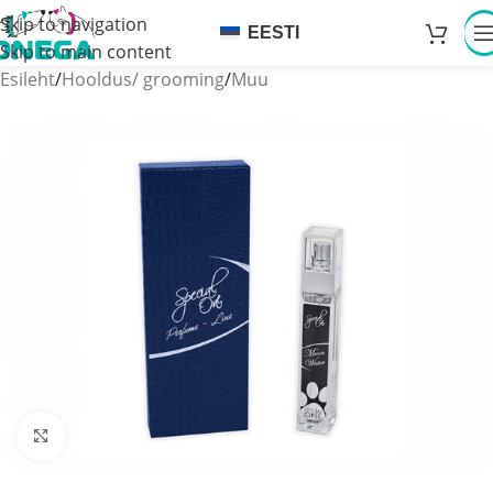
Skip to navigation
EESTI
Skip to main content
Esileht
/
Hooldus/ grooming
/
Muu
Click to enlarge