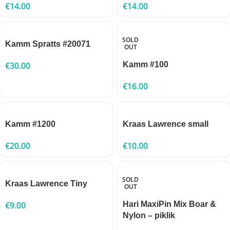
€
14.00
€
14.00
SOLD
Kamm Spratts #20071
OUT
€
30.00
Kamm #100
€
16.00
Kamm #1200
Kraas Lawrence small
€
20.00
€
10.00
SOLD
Kraas Lawrence Tiny
OUT
€
9.00
Hari MaxiPin Mix Boar &
Nylon – piklik