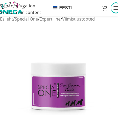
Skip to navigation
EESTI
Skip to main content
Esileht
/
Special One
/
Expert line
/
Viimistlustooted