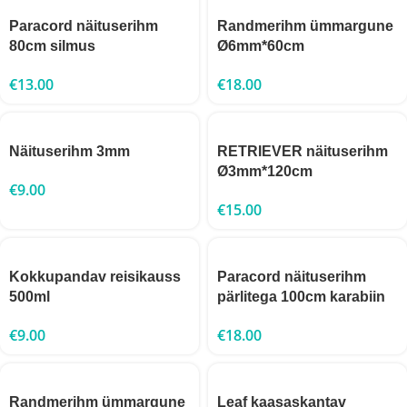
Paracord näituserihm
Randmerihm ümmargune
80cm silmus
Ø6mm*60cm
€
13.00
€
18.00
Näituserihm 3mm
RETRIEVER näituserihm
Ø3mm*120cm
€
9.00
€
15.00
Kokkupandav reisikauss
Paracord näituserihm
500ml
pärlitega 100cm karabiin
€
9.00
€
18.00
Randmerihm ümmargune
Leaf kaasaskantav