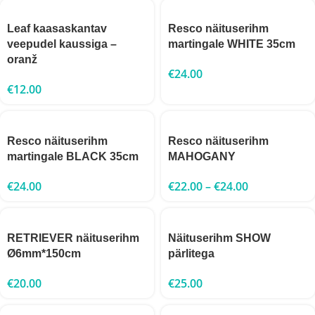
Leaf kaasaskantav
Resco näituserihm
veepudel kaussiga –
martingale WHITE 35cm
oranž
€
24.00
€
12.00
Resco näituserihm
Resco näituserihm
martingale BLACK 35cm
MAHOGANY
€
24.00
€
22.00
–
€
24.00
RETRIEVER näituserihm
Näituserihm SHOW
Ø6mm*150cm
pärlitega
€
20.00
€
25.00