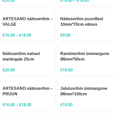
€
20.00
€
16.00
–
€
18.00
ARTESANO näituserihm –
Näituserihm puuvillast
VALGE
10mm*70cm silmus
€
16.00
–
€
18.00
€
9.00
Näituserihm nahast
Randmerihm ümmargune
martingale 25cm
Ø6mm*50cm
€
20.00
€
18.00
ARTESANO näituserihm –
Jalutusrihm ümmargune
PRUUN
Ø6mm*100cm
€
16.00
–
€
18.00
€
19.00