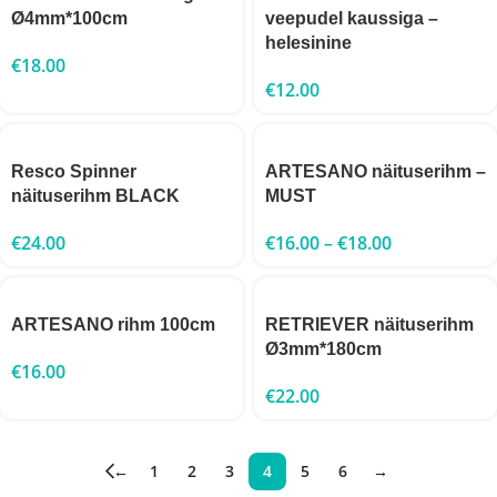
Ø4mm*100cm
veepudel kaussiga –
helesinine
€
18.00
€
12.00
Resco Spinner
ARTESANO näituserihm –
näituserihm BLACK
MUST
€
24.00
€
16.00
–
€
18.00
ARTESANO rihm 100cm
RETRIEVER näituserihm
Ø3mm*180cm
€
16.00
€
22.00
←
1
2
3
4
5
6
→