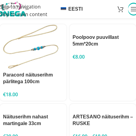
Skip to navigation
EESTI
Skip to main content
Poolpoov puuvillast
5mm*20cm
€
8.00
Paracord näituserihm
pärlitega 100cm
€
18.00
Näituserihm nahast
ARTESANO näituserihm –
martingale 33cm
RUSKE