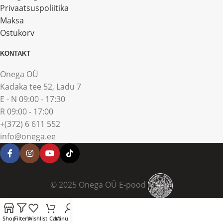
Privaatsuspoliitika
Maksa
Ostukorv
KONTAKT
Onega OÜ
Kadaka tee 52, Ladu 7
E - N 09:00 - 17:30
R 09:00 - 17:00
+(372) 6 611 552
info@onega.ee
© 2025 Onega OÜ E-pood
Shop
Filters
Wishlist
Cart
Minu konto